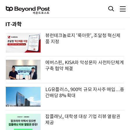
IT·과학
뷰런테크놀로지 '룩아웃', 조달청 혁신제
품 지정
에버스핀, KISA와 악성문자 사전차단체계
구축 협약 체결
LG유플러스, 900억 규모 자사주 매입…중
간배당 8% 확대
잡플래닛, 대학생 대상 기업 리뷰 열람권
제공