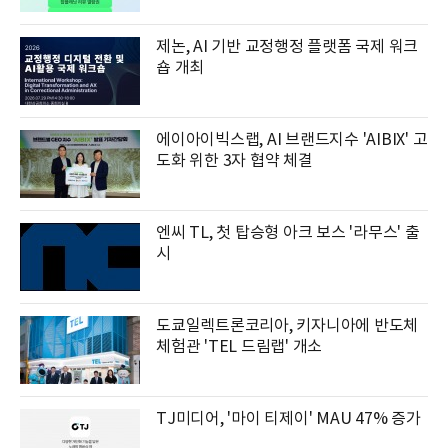
제논, AI 기반 교정행정 플랫폼 국제 워크
숍 개최
에이아이빅스랩, AI 브랜드지수 'AIBIX' 고
도화 위한 3자 협약 체결
엔씨 TL, 첫 탑승형 아크 보스 '라무스' 출
시
도쿄일렉트론코리아, 키자니아에 반도체
체험관 'TEL 드림랩' 개소
TJ미디어, '마이 티제이' MAU 47% 증가