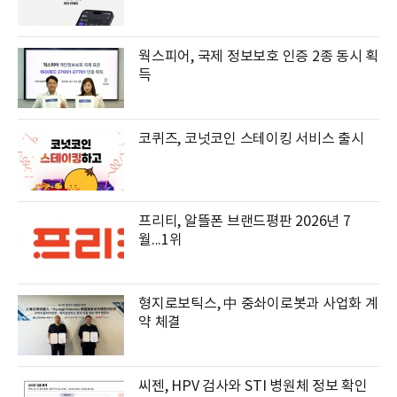
웍스피어, 국제 정보보호 인증 2종 동시 획
득
코퀴즈, 코넛코인 스테이킹 서비스 출시
프리티, 알뜰폰 브랜드평판 2026년 7
월...1위
형지로보틱스, 中 중솨이로봇과 사업화 계
약 체결
씨젠, HPV 검사와 STI 병원체 정보 확인