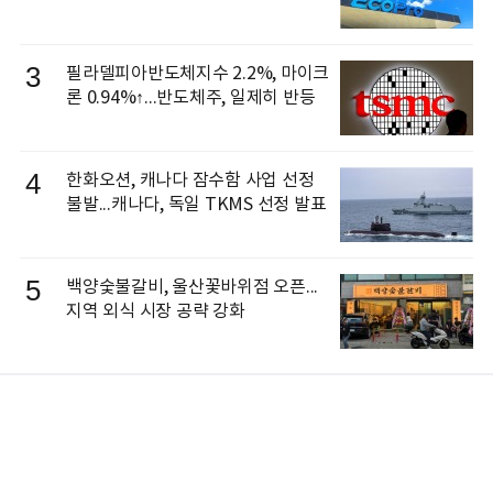
3
필라델피아반도체지수 2.2%, 마이크
론 0.94%↑...반도체주, 일제히 반등
4
한화오션, 캐나다 잠수함 사업 선정
불발...캐나다, 독일 TKMS 선정 발표
5
백양숯불갈비, 울산꽃바위점 오픈...
지역 외식 시장 공략 강화