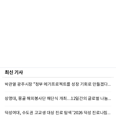
최신 기사
박관열 광주시장 "정부 메가프로젝트를 성장 기회로 만들겠다"…첫 시정토론회 개최
상명대, 몽골 해외봉사단 해단식 개최…12일간의 글로벌 나눔 성료
덕성여대, 수도권 고교생 대상 진로 탐색 '2026 덕성 진로나침판' 개최