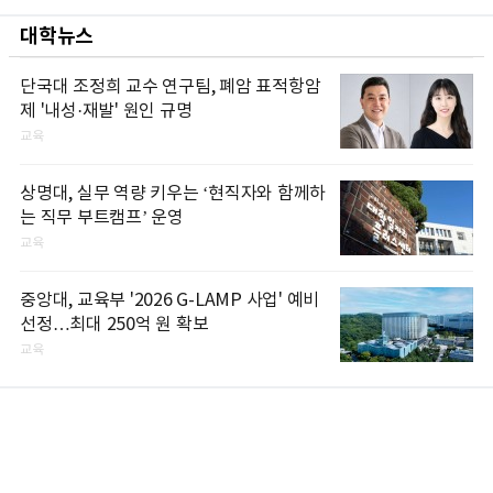
대학뉴스
단국대 조정희 교수 연구팀, 폐암 표적항암
제 '내성·재발' 원인 규명
교육
상명대, 실무 역량 키우는 ‘현직자와 함께하
는 직무 부트캠프’ 운영
교육
중앙대, 교육부 '2026 G-LAMP 사업' 예비
선정…최대 250억 원 확보
교육