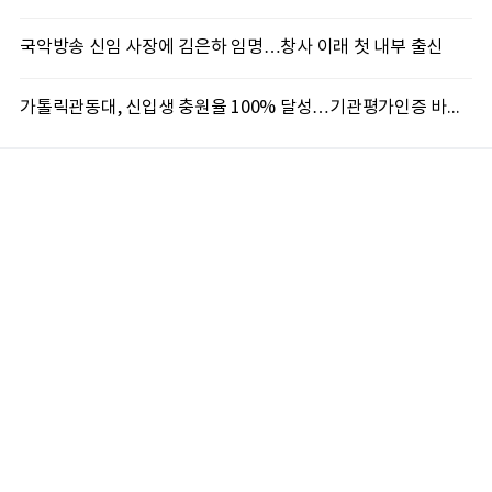
국악방송 신임 사장에 김은하 임명…창사 이래 첫 내부 출신
가톨릭관동대, 신입생 충원율 100% 달성…기관평가인증 바탕 학생 지원 '가속'