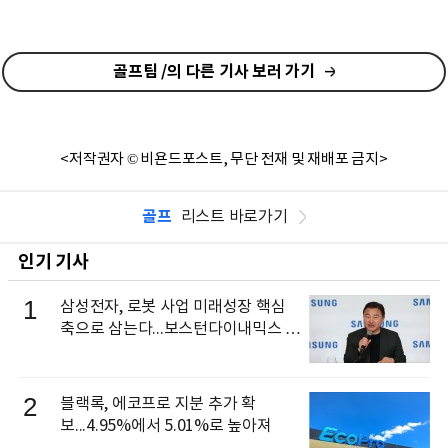
골프팀 /의 다른 기사 보러 가기
<저작권자 © 비욘드포스트, 무단 전재 및 재배포 금지>
골프
리스트 바로가기
인기 기사
1
삼성전자, 로봇 사업 미래성장 핵심
축으로 삼는다...보스턴다이내믹스 출
신 이동건 부사장, 로보틱스 전략팀장
으로 선임
2
블랙록, 에코프로 지분 추가 확
보...4.95%에서 5.01%로 높아져