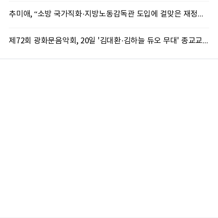
추미애, “소방 국가직화·지방노동감독관 도입에 걸맞은 재정체계 완성해야”
제72회 광화문음악회, 20일 '김대환·김하늘 듀오 무대' 종교교회서 무료 개최