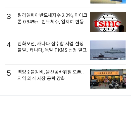
3
필라델피아반도체지수 2.2%, 마이크
론 0.94%↑...반도체주, 일제히 반등
4
한화오션, 캐나다 잠수함 사업 선정
불발...캐나다, 독일 TKMS 선정 발표
5
백양숯불갈비, 울산꽃바위점 오픈...
지역 외식 시장 공략 강화