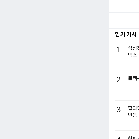
인기 기사
1
삼성전
믹스
2
블랙록
3
필라델
반등
한화오