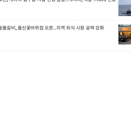
불갈비, 울산꽃바위점 오픈...지역 외식 시장 공략 강화