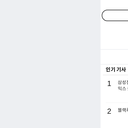
인기 기사
1
삼성전
믹스
2
블랙록