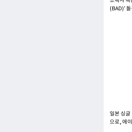
소속사 측은
(BAD)'
일본 싱글
으로, 에