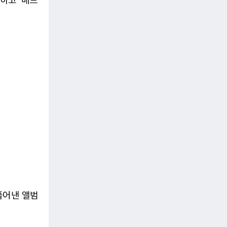
매하고 '배드
풀어낸 앨범