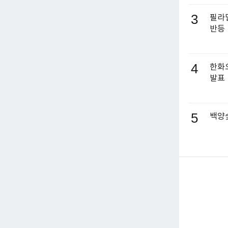
3
필라델
반등
4
한화오
발표
5
백양숯