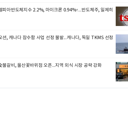
피아반도체지수 2.2%, 마이크론 0.94%↑...반도체주, 일제히
션, 캐나다 잠수함 사업 선정 불발...캐나다, 독일 TKMS 선정
불갈비, 울산꽃바위점 오픈...지역 외식 시장 공략 강화