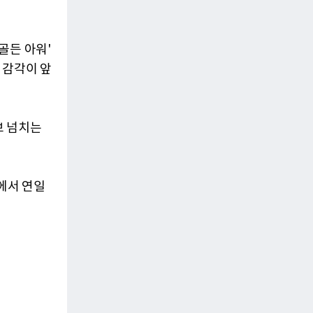
골든 아워'
 감각이 앞
브 넘치는
에서 연일