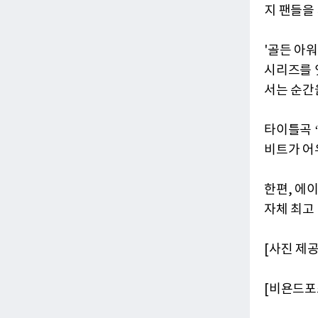
지 팬들을
'골든 아워
시리즈를 
서는 순간
타이틀곡 
비트가 어
한편, 에
자체 최고
[사진 제공
[비욘드포스