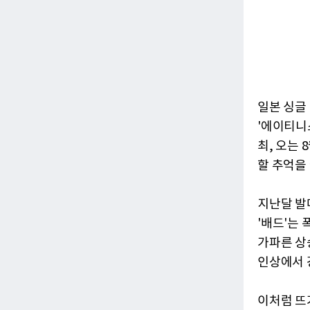
일본 싱글
'에이티니스 
최, 오는 
할 추억을
지난달 발매한
'배드'는
가파른 상
인상에서 
이처럼 뜨