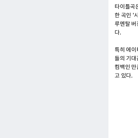
타이틀곡은
한 곡인 '
루멘탈 버
다.
특히 에이
들의 기대
컴백인 만
고 있다.