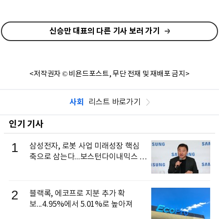
신승만 대표의 다른 기사 보러 가기
<저작권자 © 비욘드포스트, 무단 전재 및 재배포 금지>
사회
리스트 바로가기
인기 기사
1
삼성전자, 로봇 사업 미래성장 핵심
축으로 삼는다...보스턴다이내믹스 출
신 이동건 부사장, 로보틱스 전략팀장
으로 선임
2
블랙록, 에코프로 지분 추가 확
보...4.95%에서 5.01%로 높아져