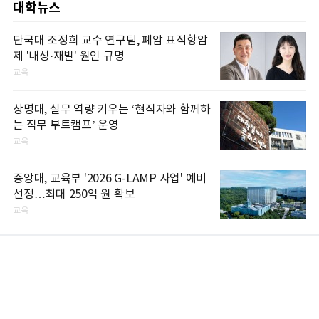
대학뉴스
단국대 조정희 교수 연구팀, 폐암 표적항암
제 '내성·재발' 원인 규명
교육
상명대, 실무 역량 키우는 ‘현직자와 함께하
는 직무 부트캠프’ 운영
교육
중앙대, 교육부 '2026 G-LAMP 사업' 예비
선정…최대 250억 원 확보
교육