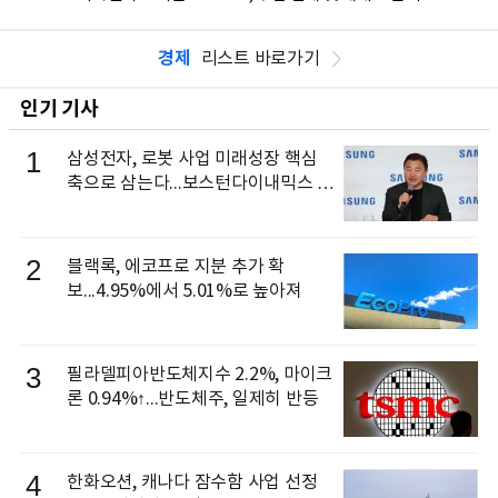
경제
리스트 바로가기
인기 기사
1
삼성전자, 로봇 사업 미래성장 핵심
축으로 삼는다...보스턴다이내믹스 출
신 이동건 부사장, 로보틱스 전략팀장
으로 선임
2
블랙록, 에코프로 지분 추가 확
보...4.95%에서 5.01%로 높아져
3
필라델피아반도체지수 2.2%, 마이크
론 0.94%↑...반도체주, 일제히 반등
4
한화오션, 캐나다 잠수함 사업 선정