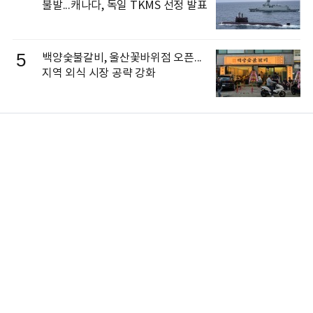
불발...캐나다, 독일 TKMS 선정 발표
5
백양숯불갈비, 울산꽃바위점 오픈...
지역 외식 시장 공략 강화