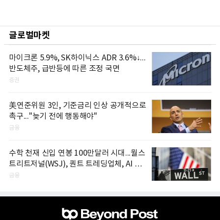
글로벌마켓
마이크론 5.9%, SK하이닉스 ADR 3.6%↓...
반도체주, 급반등에 따른 조정 국면
증권
美연준위원 3인, 기준금리 인상 공개적으로
촉구..."늦기 전에 행동해야"
금융
수학 천재 신입 연봉 100만달러 시대...월스
트리트저널(WSJ), 퀀트 트레딩업체, AI 기
업들 인재 확보 경쟁
금융