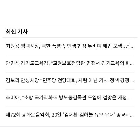
최신 기사
최원용 평택시장, 극한 폭염속 민생 현장 누비며 해법 모색…“현장에 답 있다”
안민석 경기도교육감, “교권보호전담관 면접서 경기교육의 희망 봤다”
김보라 안성시장 “민주당 전당대회, 사람 아닌 가치·정책 경쟁 돼야”
추미애, “소방 국가직화·지방노동감독관 도입에 걸맞은 재정체계 완성해야”
제72회 광화문음악회, 20일 '김대환·김하늘 듀오 무대' 종교교회서 무료 개최