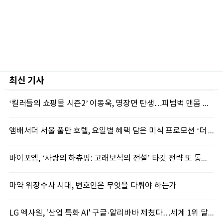
최신 기사
‘킬러들의 쇼핑몰 시즌2’ 이동욱, 명장면 탄생…피범벅 맨몸 액션 ‘감탄’
앰배서더 서울 풀만 호텔, 요일별 혜택 담은 미식 프로모션 ‘더 킹스 : 다이닝 프리빌리지즈’ 선봬
바이포엠, ‘사랑의 하츄핑: 고래보석의 전설’ 타깃 전략 또 통했다
마약 위장수사 시대, 변호인은 무엇을 다퉈야 하는가
LG 엑사원, '산업 특화 AI' 구글·알리바바 제쳤다…세계 1위 달성