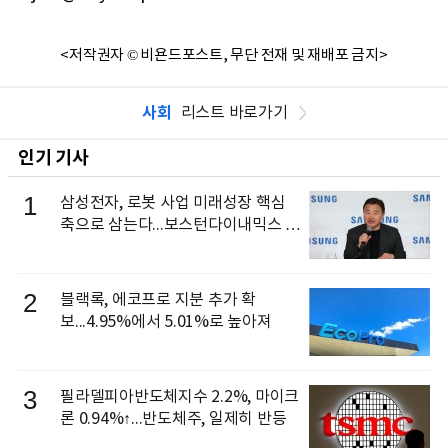
<저작권자 © 비욘드포스트, 무단 전재 및 재배포 금지>
사회
리스트 바로가기
인기 기사
1
삼성전자, 로봇 사업 미래성장 핵심
축으로 삼는다...보스턴다이내믹스 출
신 이동건 부사장, 로보틱스 전략팀장
으로 선임
2
블랙록, 에코프로 지분 추가 확
보...4.95%에서 5.01%로 높아져
3
필라델피아반도체지수 2.2%, 마이크
론 0.94%↑...반도체주, 일제히 반등