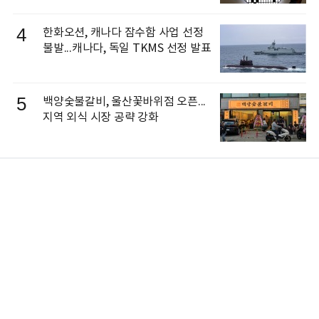
4
한화오션, 캐나다 잠수함 사업 선정
불발...캐나다, 독일 TKMS 선정 발표
5
백양숯불갈비, 울산꽃바위점 오픈...
지역 외식 시장 공략 강화