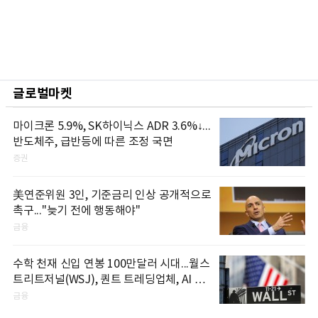
글로벌마켓
마이크론 5.9%, SK하이닉스 ADR 3.6%↓...
반도체주, 급반등에 따른 조정 국면
증권
美연준위원 3인, 기준금리 인상 공개적으로
촉구..."늦기 전에 행동해야"
금융
수학 천재 신입 연봉 100만달러 시대...월스
트리트저널(WSJ), 퀀트 트레딩업체, AI 기
업들 인재 확보 경쟁
금융