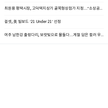
최원용 평택시장, 고덕택지상가 골목형상점가 지정…“소상공인 살리는 상권 활성화 속도”
걸셋, 美 빌보드 ‘21 Under 21’ 선정
여주 남한강 출렁다리, 보랏빛으로 물들다…계절 담은 컬러 우산 '인기'