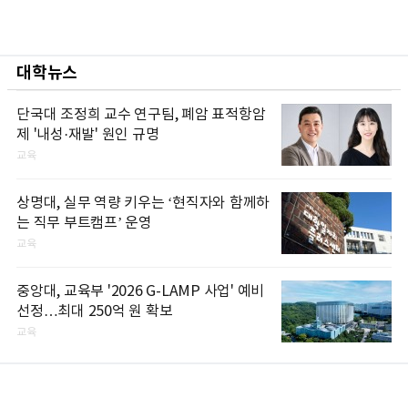
대학뉴스
단국대 조정희 교수 연구팀, 폐암 표적항암
제 '내성·재발' 원인 규명
교육
상명대, 실무 역량 키우는 ‘현직자와 함께하
는 직무 부트캠프’ 운영
교육
중앙대, 교육부 '2026 G-LAMP 사업' 예비
선정…최대 250억 원 확보
교육