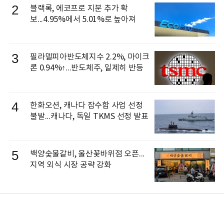
2
블랙록, 에코프로 지분 추가 확
보...4.95%에서 5.01%로 높아져
3
필라델피아반도체지수 2.2%, 마이크
론 0.94%↑...반도체주, 일제히 반등
4
한화오션, 캐나다 잠수함 사업 선정
불발...캐나다, 독일 TKMS 선정 발표
5
백양숯불갈비, 울산꽃바위점 오픈...
지역 외식 시장 공략 강화