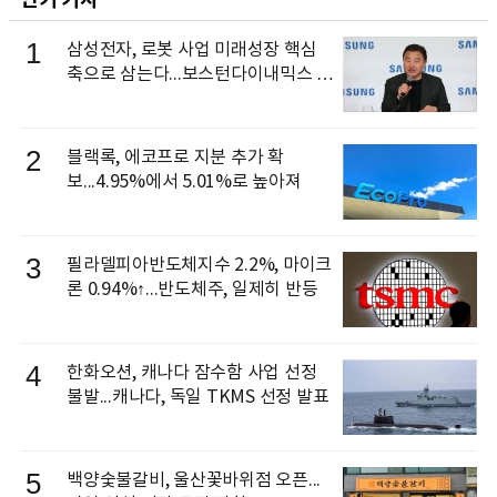
인기 기사
1
삼성전자, 로봇 사업 미래성장 핵심
축으로 삼는다...보스턴다이내믹스 출
신 이동건 부사장, 로보틱스 전략팀장
으로 선임
2
블랙록, 에코프로 지분 추가 확
보...4.95%에서 5.01%로 높아져
3
필라델피아반도체지수 2.2%, 마이크
론 0.94%↑...반도체주, 일제히 반등
4
한화오션, 캐나다 잠수함 사업 선정
불발...캐나다, 독일 TKMS 선정 발표
5
백양숯불갈비, 울산꽃바위점 오픈...