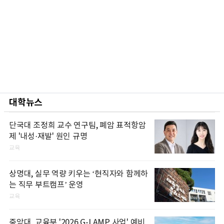
대학뉴스
단국대 조정희 교수 연구팀, 폐암 표적항암
제 '내성·재발' 원인 규명
교육
상명대, 실무 역량 키우는 ‘현직자와 함께하
는 직무 부트캠프’ 운영
교육
중앙대, 교육부 '2026 G-LAMP 사업' 예비