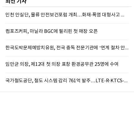
최신 기사
인천 안실단, 물류 안전보건포럼 개최…화재·폭염 대형사고 차단 총력
컴포즈커피, 마닐라 BGC에 필리핀 첫 매장 오픈
한국도박문제예방치유원, 전국 중독 전문기관에 ‘연계 절차 안내서’배포
임만균 의장, 제12대 첫 의장 표창 환경공무관 25명에 수여
국가철도공단, 철도 시스템 감리 761억 발주…LTE-R·KTCS-2 구축 속도