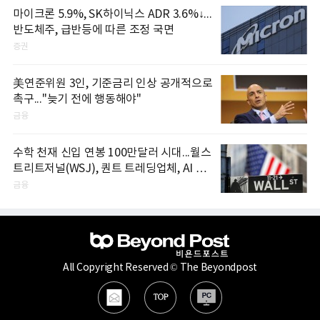
마이크론 5.9%, SK하이닉스 ADR 3.6%↓...
반도체주, 급반등에 따른 조정 국면
증권
美연준위원 3인, 기준금리 인상 공개적으로
촉구..."늦기 전에 행동해야"
금융
수학 천재 신입 연봉 100만달러 시대...월스
트리트저널(WSJ), 퀀트 트레딩업체, AI 기
업들 인재 확보 경쟁
금융
All Copyright Reserved © The Beyondpost