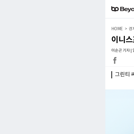
HOME > 경
이니스
이순곤 기자 | 입력
그린티 