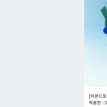
[비욘드포
적용한 ‘