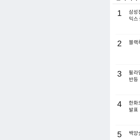
1
삼성전
믹스
2
블랙록
3
필라델
반등
4
한화오
발표
5
백양숯