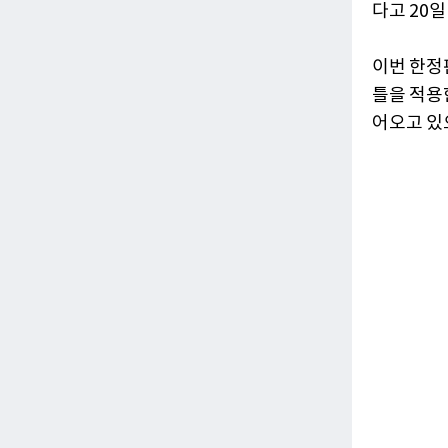
다고 20일
이번 한정
틀을 적용
어오고 있