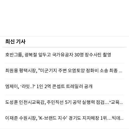
최신 기사
호반그룹, 광복절 앞두고 국가유공자 30명 장수사진 촬영
최원용 평택시장, "미군기지 주변 오염토양 정화비 소송 최종 승소…16억 전액 배상"
엠제이, ‘라잇..?’ 1인 2역 콘셉트 트레일러 공개
도성훈 인천시교육감, 주민직선 5기 공약 실행력 점검…“교육현장 변화로 이어져야”
이재준 수원시장, 'K-브랜드 지수' 경기도 지자체장 1위…빅데이터가 주목한 행정 리더십