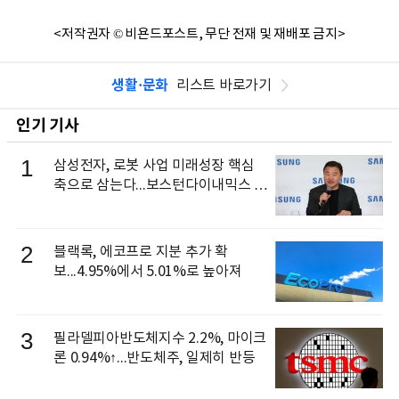
<저작권자 © 비욘드포스트, 무단 전재 및 재배포 금지>
생활·문화
리스트 바로가기
인기 기사
1
삼성전자, 로봇 사업 미래성장 핵심
축으로 삼는다...보스턴다이내믹스 출
신 이동건 부사장, 로보틱스 전략팀장
으로 선임
2
블랙록, 에코프로 지분 추가 확
보...4.95%에서 5.01%로 높아져
3
필라델피아반도체지수 2.2%, 마이크
론 0.94%↑...반도체주, 일제히 반등