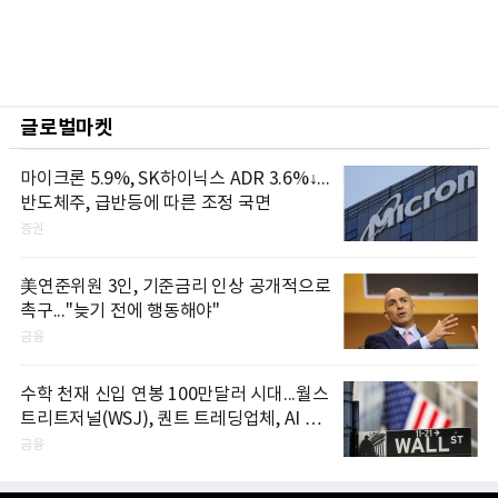
글로벌마켓
마이크론 5.9%, SK하이닉스 ADR 3.6%↓...
반도체주, 급반등에 따른 조정 국면
증권
美연준위원 3인, 기준금리 인상 공개적으로
촉구..."늦기 전에 행동해야"
금융
수학 천재 신입 연봉 100만달러 시대...월스
트리트저널(WSJ), 퀀트 트레딩업체, AI 기
업들 인재 확보 경쟁
금융