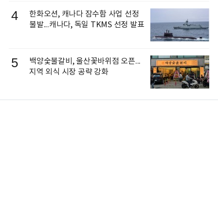
4
한화오션, 캐나다 잠수함 사업 선정
불발...캐나다, 독일 TKMS 선정 발표
5
백양숯불갈비, 울산꽃바위점 오픈...
지역 외식 시장 공략 강화