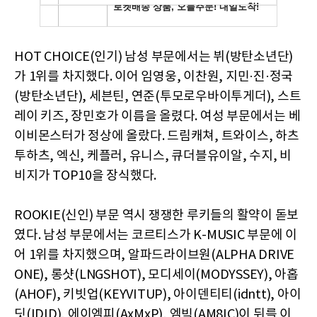
HOT CHOICE(인기) 남성 부문에서는 뷔(방탄소년단)
가 1위를 차지했다. 이어 임영웅, 이찬원, 지민·진·정국
(방탄소년단), 세븐틴, 연준(투모로우바이투게더), 스트
레이 키즈, 장민호가 이름을 올렸다. 여성 부문에서는 베
이비몬스터가 정상에 올랐다. 드림캐쳐, 트와이스, 하츠
투하츠, 엑신, 케플러, 유니스, 큐더블유이알, 수지, 비
비지가 TOP10을 장식했다.
ROOKIE(신인) 부문 역시 쟁쟁한 루키들의 활약이 돋보
였다. 남성 부문에서는 코르티스가 K-MUSIC 부문에 이
어 1위를 차지했으며, 알파드라이브원(ALPHA DRIVE
ONE), 롱샷(LNGSHOT), 모디세이(MODYSSEY), 아홉
(AHOF), 키빗업(KEYVITUP), 아이덴티티(idntt), 아이
딧(IDID), 에이엠피(AxMxP), 엠빅(AM8IC)이 뒤를 이