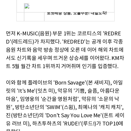
먼저 K-MUSIC(음원) 부문 1위는 코르티스의 'REDRE
D'(레드레드)가 차지했다. 'REDRED'는 공개 이후 각종
음원 차트와 음악 방송 정상에 오른 데 이어 해외 차트에
서도 신기록을 세우며 뜨거운 상승세를 이어왔다. KM차
트 5월 월간 차트 1위까지 거머쥐며 인기를 입증했다.
이와 함께 플레이브의 'Born Savage'(본 새비지), 아일
릿의 'It's Me'(잇츠 미), 악뮤의 '기쁨, 슬픔, 아름다운
마음', 임영웅의 '순간을 영원처럼', 악뮤의 '소문의 낙
원', 방탄소년단의 'SWIM'(스윔), 최예나의 '캐치 캐치',
진(방탄소년단)의 'Don't Say You Love Me'(돈트 세이
유 러브 미), 하츠투하츠의 'RUDE!'(루드!)가 TOP10에