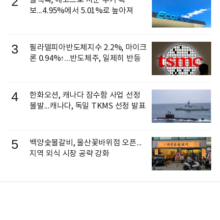
2
블랙록, 에코프로 지분 추가 확
보...4.95%에서 5.01%로 높아져
3
필라델피아반도체지수 2.2%, 마이크
론 0.94%↑...반도체주, 일제히 반등
4
한화오션, 캐나다 잠수함 사업 선정
불발...캐나다, 독일 TKMS 선정 발표
5
백양숯불갈비, 울산꽃바위점 오픈...
지역 외식 시장 공략 강화