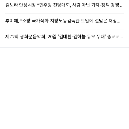
김보라 안성시장 “민주당 전당대회, 사람 아닌 가치·정책 경쟁 돼야”
추미애, “소방 국가직화·지방노동감독관 도입에 걸맞은 재정체계 완성해야”
제72회 광화문음악회, 20일 '김대환·김하늘 듀오 무대' 종교교회서 무료 개최