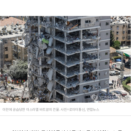
이란에 공습당한 이스라엘 바트얌의 건물. 사진=로이터통신, 연합뉴스