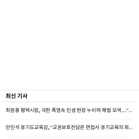
최신 기사
최원용 평택시장, 극한 폭염속 민생 현장 누비며 해법 모색…“현장에 답 있다”
안민석 경기도교육감, “교권보호전담관 면접서 경기교육의 희망 봤다”