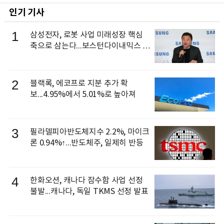
인기 기사
1
삼성전자, 로봇 사업 미래성장 핵심
축으로 삼는다...보스턴다이내믹스 출
신 이동건 부사장, 로보틱스 전략팀장
으로 선임
2
블랙록, 에코프로 지분 추가 확
보...4.95%에서 5.01%로 높아져
3
필라델피아반도체지수 2.2%, 마이크
론 0.94%↑...반도체주, 일제히 반등
4
한화오션, 캐나다 잠수함 사업 선정
불발...캐나다, 독일 TKMS 선정 발표