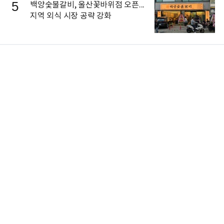
5
백양숯불갈비, 울산꽃바위점 오픈...
지역 외식 시장 공략 강화