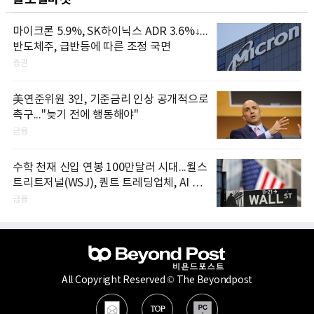
마이크론 5.9%, SK하이닉스 ADR 3.6%↓...
반도체주, 급반등에 따른 조정 국면
증권
美연준위원 3인, 기준금리 인상 공개적으로
촉구..."늦기 전에 행동해야"
금융
수학 천재 신입 연봉 100만달러 시대...월스
트리트저널(WSJ), 퀀트 트레딩업체, AI 기
업들 인재 확보 경쟁
금융
All Copyright Reserved © The Beyondpost