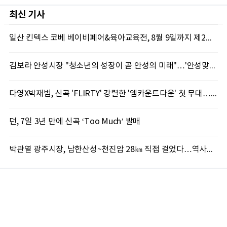
최신 기사
일산 킨텍스 코베 베이비페어&육아교육전, 8월 9일까지 제2전시장서 진행
김보라 안성시장 "청소년의 성장이 곧 안성의 미래"…'안성맞춤 스터디랩 구포' 첫걸음
다영X박재범, 신곡 'FLIRTY' 강렬한 '엠카운트다운' 첫 무대…7일 '뮤직뱅크' 출격
던, 7일 3년 만에 신곡 ‘Too Much’ 발매
박관열 광주시장, 남한산성~천진암 28㎞ 직접 걸었다…역사문화 둘레길 조성 '속도'