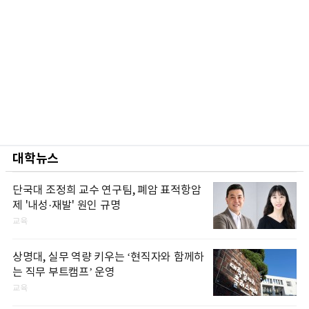
대학뉴스
단국대 조정희 교수 연구팀, 폐암 표적항암
제 '내성·재발' 원인 규명
교육
상명대, 실무 역량 키우는 ‘현직자와 함께하
는 직무 부트캠프’ 운영
교육