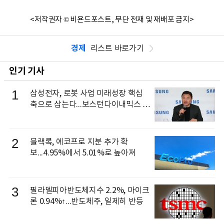
<저작권자 © 비욘드포스트, 무단 전재 및 재배포 금지>
경제
리스트 바로가기
인기 기사
1
삼성전자, 로봇 사업 미래성장 핵심
축으로 삼는다...보스턴다이내믹스 출
신 이동건 부사장, 로보틱스 전략팀장
으로 선임
2
블랙록, 에코프로 지분 추가 확
보...4.95%에서 5.01%로 높아져
3
필라델피아반도체지수 2.2%, 마이크
론 0.94%↑...반도체주, 일제히 반등