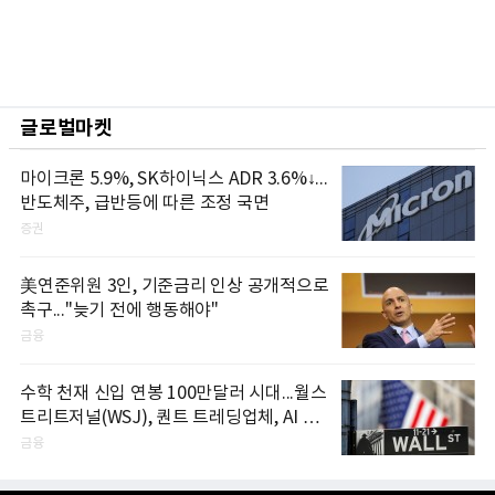
글로벌마켓
마이크론 5.9%, SK하이닉스 ADR 3.6%↓...
반도체주, 급반등에 따른 조정 국면
증권
美연준위원 3인, 기준금리 인상 공개적으로
촉구..."늦기 전에 행동해야"
금융
수학 천재 신입 연봉 100만달러 시대...월스
트리트저널(WSJ), 퀀트 트레딩업체, AI 기
업들 인재 확보 경쟁
금융