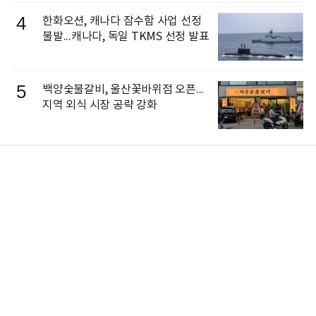
4
한화오션, 캐나다 잠수함 사업 선정
불발...캐나다, 독일 TKMS 선정 발표
5
백양숯불갈비, 울산꽃바위점 오픈...
지역 외식 시장 공략 강화