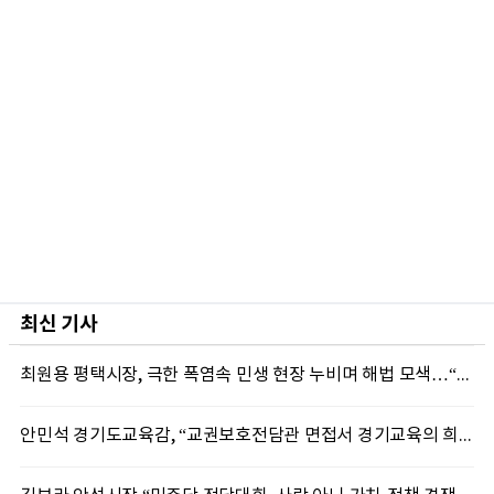
최신 기사
최원용 평택시장, 극한 폭염속 민생 현장 누비며 해법 모색…“현장에 답 있다”
안민석 경기도교육감, “교권보호전담관 면접서 경기교육의 희망 봤다”