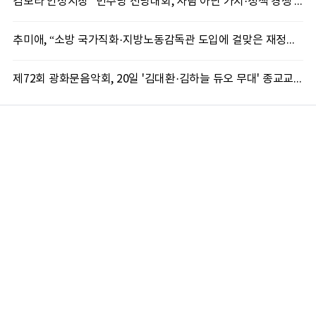
김보라 안성시장 “민주당 전당대회, 사람 아닌 가치·정책 경쟁 돼야”
추미애, “소방 국가직화·지방노동감독관 도입에 걸맞은 재정체계 완성해야”
제72회 광화문음악회, 20일 '김대환·김하늘 듀오 무대' 종교교회서 무료 개최