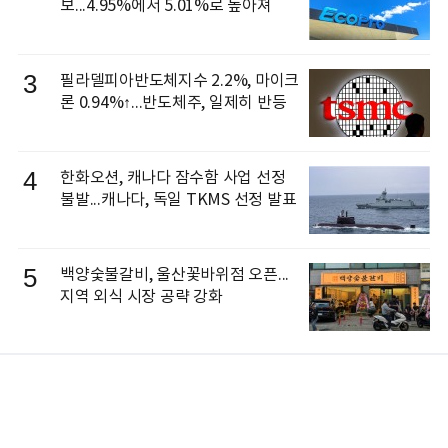
보...4.95%에서 5.01%로 높아져
3
필라델피아반도체지수 2.2%, 마이크
론 0.94%↑...반도체주, 일제히 반등
4
한화오션, 캐나다 잠수함 사업 선정
불발...캐나다, 독일 TKMS 선정 발표
5
백양숯불갈비, 울산꽃바위점 오픈...
지역 외식 시장 공략 강화