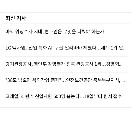
최신 기사
마약 위장수사 시대, 변호인은 무엇을 다퉈야 하는가
LG 엑사원, '산업 특화 AI' 구글·알리바바 제쳤다…세계 1위 달성
경기관광공사, 행안부 경영평가 전국 관광공사 1위…경영혁신 성과 인정
"38도 넘으면 옥외작업 중지"…안전보건공단 충북북부지사, 코레일과 폭염 예방 캠페인
코레일, 하반기 신입사원 600명 뽑는다…18일부터 원서 접수