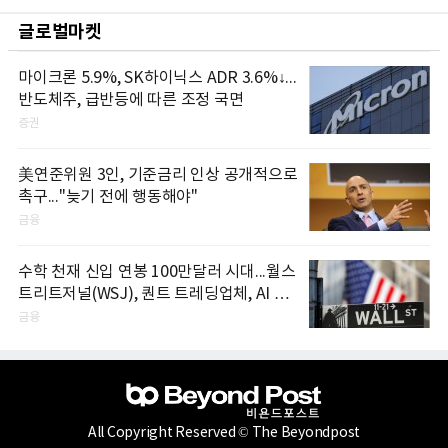
글로벌마켓
마이크론 5.9%, SK하이닉스 ADR 3.6%↓...
반도체주, 급반등에 따른 조정 국면
증권
美연준위원 3인, 기준금리 인상 공개적으로
촉구..."늦기 전에 행동해야"
금융
수학 천재 신입 연봉 100만달러 시대...월스
트리트저널(WSJ), 퀀트 트레딩업체, AI 기
업들 인재 확보 경쟁
금융
All Copyright Reserved © The Beyondpost