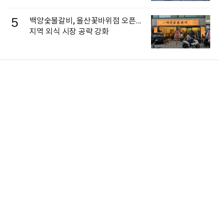
5
백양숯불갈비, 울산꽃바위점 오픈...
지역 외식 시장 공략 강화