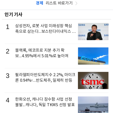
경제
리스트 바로가기
인기 기사
1
삼성전자, 로봇 사업 미래성장 핵심
축으로 삼는다...보스턴다이내믹스 출
신 이동건 부사장, 로보틱스 전략팀장
으로 선임
2
블랙록, 에코프로 지분 추가 확
보...4.95%에서 5.01%로 높아져
3
필라델피아반도체지수 2.2%, 마이크
론 0.94%↑...반도체주, 일제히 반등
4
한화오션, 캐나다 잠수함 사업 선정
불발...캐나다, 독일 TKMS 선정 발표