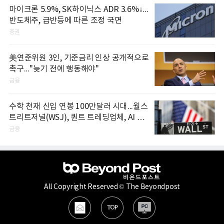
마이크론 5.9%, SK하이닉스 ADR 3.6%↓...
반도체주, 급반등에 따른 조정 국면
증권
美연준위원 3인, 기준금리 인상 공개적으로
촉구..."늦기 전에 행동해야"
금융
수학 천재 신입 연봉 100만달러 시대...월스
트리트저널(WSJ), 퀀트 트레딩업체, AI 기
업들 인재 확보 경쟁
금융
All Copyright Reserved © The Beyondpost