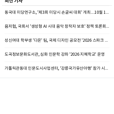
최신 기사
동국대 미당연구소, '제3회 미당시 손글씨 대회' 개최…10월 12일까지 접수
음저협, 국회서 '생성형 AI 시대 음악 창작자 보호' 정책 토론회 10일 개최
성신여대 학부생 '다온' 팀, 국제 디자인 공모전 '2026 스파크 어워드' 동상 수상
도곡정보문화도서관, 심화 인문학 강좌 '2026 지혜학교' 운영
가톨릭관동대 인문도시사업센터, '강릉국가유산야행' 참가 시민 15명 모집