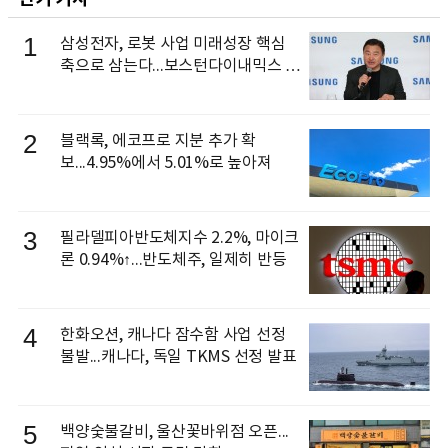
1
삼성전자, 로봇 사업 미래성장 핵심
축으로 삼는다...보스턴다이내믹스 출
신 이동건 부사장, 로보틱스 전략팀장
으로 선임
2
블랙록, 에코프로 지분 추가 확
보...4.95%에서 5.01%로 높아져
3
필라델피아반도체지수 2.2%, 마이크
론 0.94%↑...반도체주, 일제히 반등
4
한화오션, 캐나다 잠수함 사업 선정
불발...캐나다, 독일 TKMS 선정 발표
5
백양숯불갈비, 울산꽃바위점 오픈...