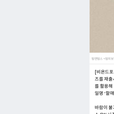
탐앤탐스 <탐의보
[비욘드포
즈를 재출
를 활용해
일명 ‘할
바람이 불