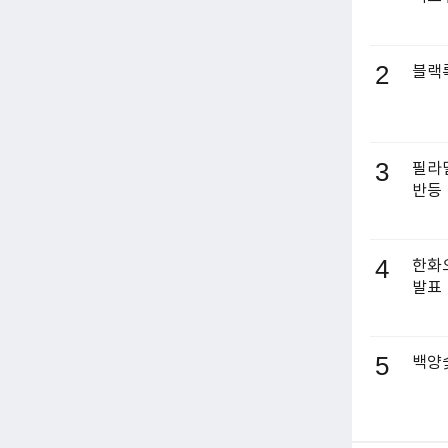
2
블랙록
3
필라델
반등
4
한화오
발표
5
백양숯