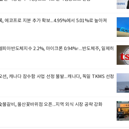
, 에코프로 지분 추가 확보...4.95%에서 5.01%로 높아져
피아반도체지수 2.2%, 마이크론 0.94%↑...반도체주, 일제히
션, 캐나다 잠수함 사업 선정 불발...캐나다, 독일 TKMS 선정
불갈비, 울산꽃바위점 오픈...지역 외식 시장 공략 강화