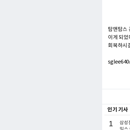
탐앤탐스 
이게 되었
회복하시길
sglee640
인기 기사
1
삼성전
믹스