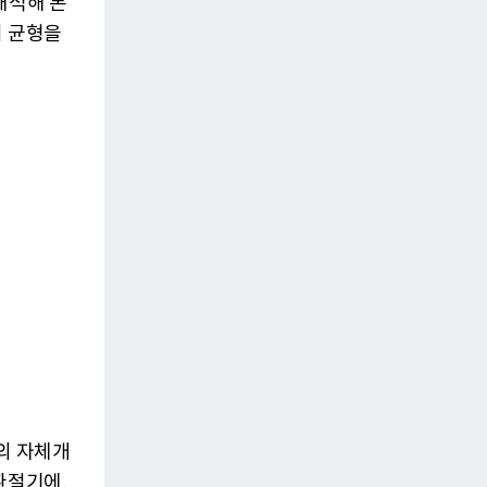
해석해 본
의 균형을
의 자체개
환절기에,