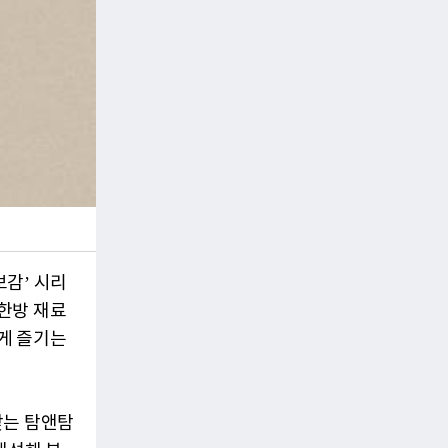
감’ 시리
한방 재료
롭게 즐기는
찾는 탐앤탐