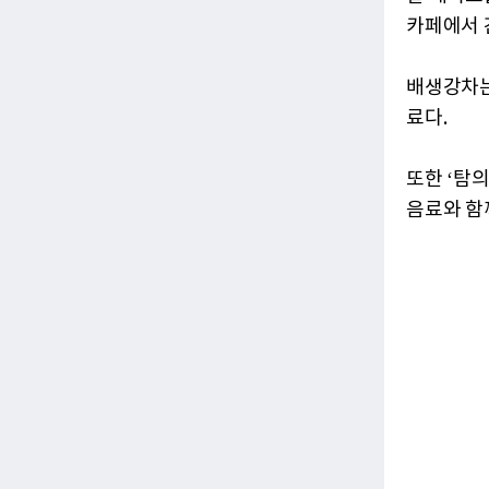
카페에서 
배생강차는
료다.
또한 ‘탐
음료와 함