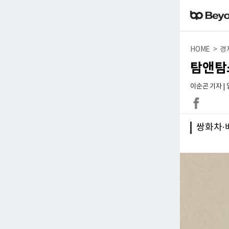
HOME > 경
탐앤탐스
이순곤 기자 | 입력
쌍화차·