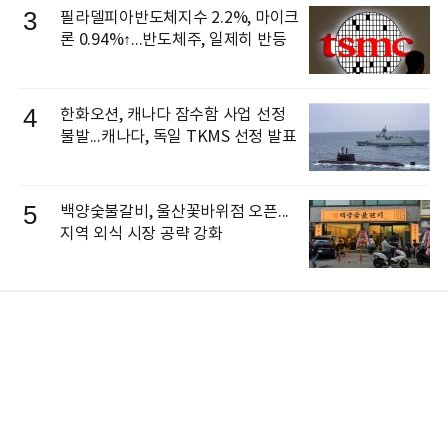
3
필라델피아반도체지수 2.2%, 마이크
론 0.94%↑...반도체주, 일제히 반등
4
한화오션, 캐나다 잠수함 사업 선정
불발...캐나다, 독일 TKMS 선정 발표
5
백양숯불갈비, 울산꽃바위점 오픈...
지역 외식 시장 공략 강화