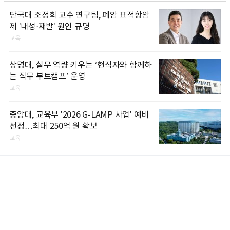
단국대 조정희 교수 연구팀, 폐암 표적항암
제 '내성·재발' 원인 규명
교육
상명대, 실무 역량 키우는 ‘현직자와 함께하
는 직무 부트캠프’ 운영
교육
중앙대, 교육부 '2026 G-LAMP 사업' 예비
선정…최대 250억 원 확보
교육