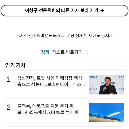
이성구 전문위원의 다른 기사 보러 가기
<저작권자 © 비욘드포스트, 무단 전재 및 재배포 금지>
경제
리스트 바로가기
인기 기사
1
삼성전자, 로봇 사업 미래성장 핵심
축으로 삼는다...보스턴다이내믹스 출
신 이동건 부사장, 로보틱스 전략팀장
으로 선임
2
블랙록, 에코프로 지분 추가 확
보...4.95%에서 5.01%로 높아져