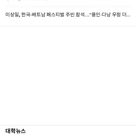
이상일, 한국-베트남 페스티벌 주빈 참석…“용인·다낭 우정 더 깊어질 것”
대학뉴스