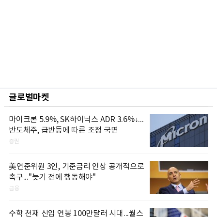
글로벌마켓
마이크론 5.9%, SK하이닉스 ADR 3.6%↓...
반도체주, 급반등에 따른 조정 국면
증권
美연준위원 3인, 기준금리 인상 공개적으로
촉구..."늦기 전에 행동해야"
금융
수학 천재 신입 연봉 100만달러 시대...월스