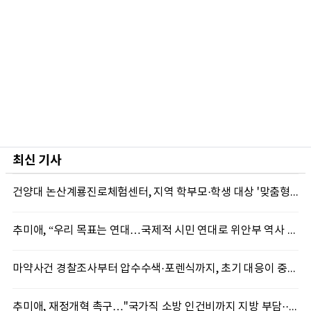
최신 기사
건양대 논산계룡진로체험센터, 지역 학부모·학생 대상 '맞춤형 직업 체험' 성료
추미애, “우리 목표는 연대…국제적 시민 연대로 위안부 역사 계속 알려야”
마약사건 경찰조사부터 압수수색·포렌식까지, 초기 대응이 중요한 이유
추미애, 재정개혁 촉구…"국가직 소방 인건비까지 지방 부담···이대로는 못 버틴다"