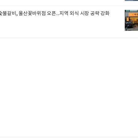
불갈비, 울산꽃바위점 오픈...지역 외식 시장 공략 강화