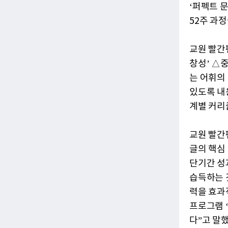
‘퍼펙트 
52주 과정
교원 빨간
창성’ △중
는 어휘의
있도록 내
계별 커리
교원 빨간
글의 핵심
단기간 성
습득하는 
력을 효과
프로그램 
다”고 말했