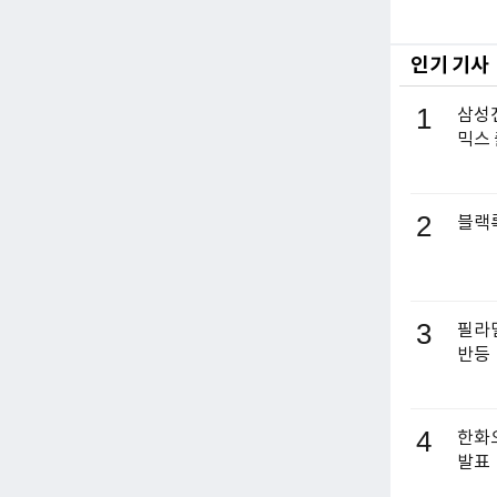
인기 기사
1
삼성전
믹스
2
블랙록
3
필라델
반등
4
한화오
발표