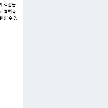
게 학습을
커리큘럼을
련할 수 있