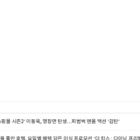
쇼핑몰 시즌2’ 이동욱, 명장면 탄생…피범벅 맨몸 액션 ‘감탄’