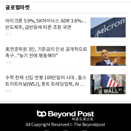
글로벌마켓
마이크론 5.9%, SK하이닉스 ADR 3.6%↓...
반도체주, 급반등에 따른 조정 국면
증권
美연준위원 3인, 기준금리 인상 공개적으로
촉구..."늦기 전에 행동해야"
금융
수학 천재 신입 연봉 100만달러 시대...월스
트리트저널(WSJ), 퀀트 트레딩업체, AI 기
업들 인재 확보 경쟁
금융
All Copyright Reserved © The Beyondpost