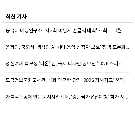
최신 기사
동국대 미당연구소, '제3회 미당시 손글씨 대회' 개최…10월 12일까지 접수
음저협, 국회서 '생성형 AI 시대 음악 창작자 보호' 정책 토론회 10일 개최
성신여대 학부생 '다온' 팀, 국제 디자인 공모전 '2026 스파크 어워드' 동상 수상
도곡정보문화도서관, 심화 인문학 강좌 '2026 지혜학교' 운영
가톨릭관동대 인문도시사업센터, '강릉국가유산야행' 참가 시민 15명 모집