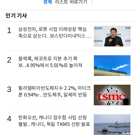
경제
리스트 바로가기
인기 기사
1
삼성전자, 로봇 사업 미래성장 핵심
축으로 삼는다...보스턴다이내믹스 출
신 이동건 부사장, 로보틱스 전략팀장
으로 선임
2
블랙록, 에코프로 지분 추가 확
보...4.95%에서 5.01%로 높아져
3
필라델피아반도체지수 2.2%, 마이크
론 0.94%↑...반도체주, 일제히 반등
4
한화오션, 캐나다 잠수함 사업 선정
불발...캐나다, 독일 TKMS 선정 발표