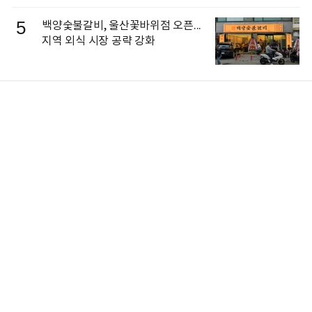
5
백양숯불갈비, 울산꽃바위점 오픈...
지역 외식 시장 공략 강화