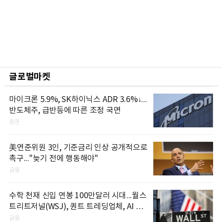
글로벌마켓
마이크론 5.9%, SK하이닉스 ADR 3.6%↓...
반도체주, 급반등에 따른 조정 국면
증권
美연준위원 3인, 기준금리 인상 공개적으로
촉구..."늦기 전에 행동해야"
금융
수학 천재 신입 연봉 100만달러 시대...월스
트리트저널(WSJ), 퀀트 트레딩업체, AI 기
업들 인재 확보 경쟁
금융