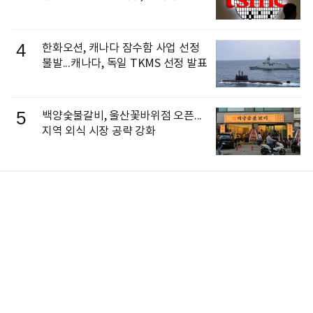
4
한화오션, 캐나다 잠수함 사업 선정
불발...캐나다, 독일 TKMS 선정 발표
5
백양숯불갈비, 울산꽃바위점 오픈...
지역 외식 시장 공략 강화