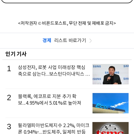
<저작권자 © 비욘드포스트, 무단 전재 및 재배포 금지>
경제
리스트 바로가기
인기 기사
1
삼성전자, 로봇 사업 미래성장 핵심
축으로 삼는다...보스턴다이내믹스 출
신 이동건 부사장, 로보틱스 전략팀장
으로 선임
2
블랙록, 에코프로 지분 추가 확
보...4.95%에서 5.01%로 높아져
3
필라델피아반도체지수 2.2%, 마이크
론 0.94%↑...반도체주, 일제히 반등