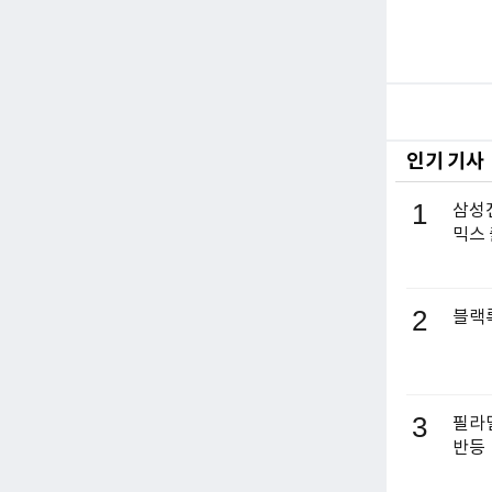
인기 기사
1
삼성전
믹스
2
블랙록
3
필라델
반등