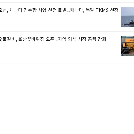
션, 캐나다 잠수함 사업 선정 불발...캐나다, 독일 TKMS 선정
불갈비, 울산꽃바위점 오픈...지역 외식 시장 공략 강화