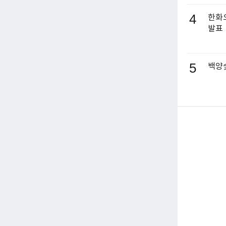
4
한화오
발표
5
백양숯