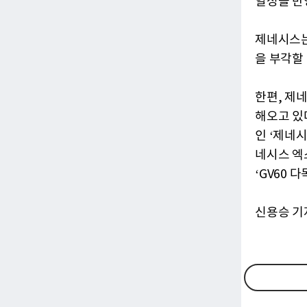
열정을 반
제네시스는
을 부각할
한편, 제
해오고 있
인 ‘제네시
네시스 엑
‘GV60 
신용승 기자 