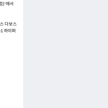
럼)’에서
위스 다보스
01 하이퍼