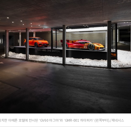
한 아메론 호텔에 전시된 ‘GV60 마그마’와 ‘GMR-001 하이퍼카’ (왼쪽부터)./제네시스