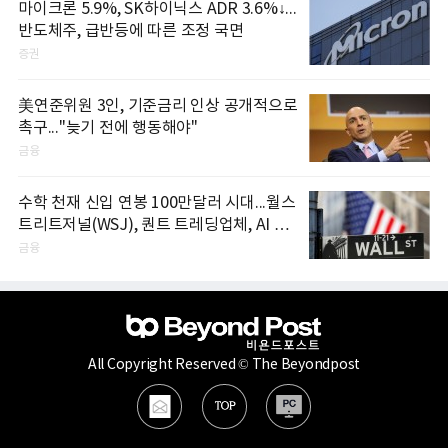
마이크론 5.9%, SK하이닉스 ADR 3.6%↓...
반도체주, 급반등에 따른 조정 국면
증권
美연준위원 3인, 기준금리 인상 공개적으로
촉구..."늦기 전에 행동해야"
금융
수학 천재 신입 연봉 100만달러 시대...월스
트리트저널(WSJ), 퀀트 트레딩업체, AI 기
업들 인재 확보 경쟁
금융
All Copyright Reserved © The Beyondpost