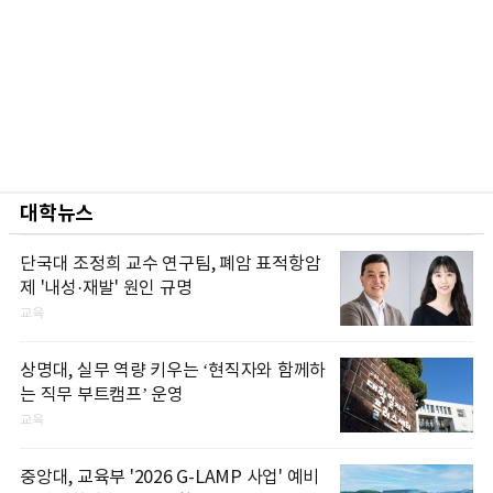
대학뉴스
단국대 조정희 교수 연구팀, 폐암 표적항암
제 '내성·재발' 원인 규명
교육
상명대, 실무 역량 키우는 ‘현직자와 함께하
는 직무 부트캠프’ 운영
교육
중앙대, 교육부 '2026 G-LAMP 사업' 예비