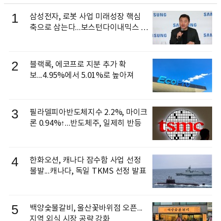
1
삼성전자, 로봇 사업 미래성장 핵심
축으로 삼는다...보스턴다이내믹스 출
신 이동건 부사장, 로보틱스 전략팀장
으로 선임
2
블랙록, 에코프로 지분 추가 확
보...4.95%에서 5.01%로 높아져
3
필라델피아반도체지수 2.2%, 마이크
론 0.94%↑...반도체주, 일제히 반등
4
한화오션, 캐나다 잠수함 사업 선정
불발...캐나다, 독일 TKMS 선정 발표
5
백양숯불갈비, 울산꽃바위점 오픈...
지역 외식 시장 공략 강화