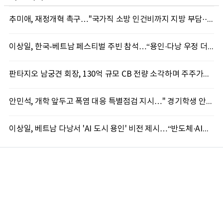
추미애, 재정개혁 촉구…"국가직 소방 인건비까지 지방 부담···이대로는 못 버틴다"
이상일, 한국-베트남 페스티벌 주빈 참석…“용인·다낭 우정 더 깊어질 것”
판타지오 남궁견 회장, 130억 규모 CB 전량 소각하며 주주가치 제고 박차
안민석, 개학 앞두고 폭염 대응 특별점검 지시…" 경기학생 안전 최우선"
이상일, 베트남 다낭서 'AI 도시 용인' 비전 제시…“반도체·AI로 시민 삶 바꾼다”