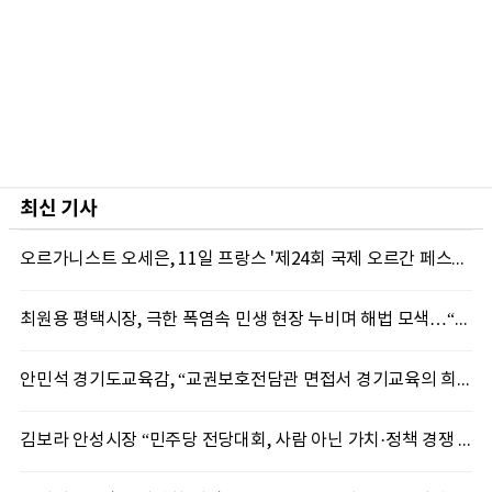
최신 기사
오르가니스트 오세은, 11일 프랑스 '제24회 국제 오르간 페스티벌' 초청 리사이틀 개최
최원용 평택시장, 극한 폭염속 민생 현장 누비며 해법 모색…“현장에 답 있다”
안민석 경기도교육감, “교권보호전담관 면접서 경기교육의 희망 봤다”
김보라 안성시장 “민주당 전당대회, 사람 아닌 가치·정책 경쟁 돼야”