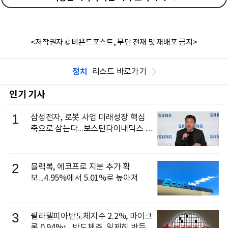
<저작권자 © 비욘드포스트, 무단 전재 및 재배포 금지>
정치
리스트 바로가기
인기 기사
1
삼성전자, 로봇 사업 미래성장 핵심
축으로 삼는다...보스턴다이내믹스 출
신 이동건 부사장, 로보틱스 전략팀장
으로 선임
2
블랙록, 에코프로 지분 추가 확
보...4.95%에서 5.01%로 높아져
3
필라델피아반도체지수 2.2%, 마이크
론 0.94%↑...반도체주, 일제히 반등