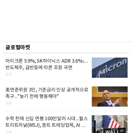
글로벌마켓
마이크론 5.9%, SK하이닉스 ADR 3.6%↓...
반도체주, 급반등에 따른 조정 국면
증권
美연준위원 3인, 기준금리 인상 공개적으로
촉구..."늦기 전에 행동해야"
금융
수학 천재 신입 연봉 100만달러 시대...월스
트리트저널(WSJ), 퀀트 트레딩업체, AI 기
업들 인재 확보 경쟁
금융