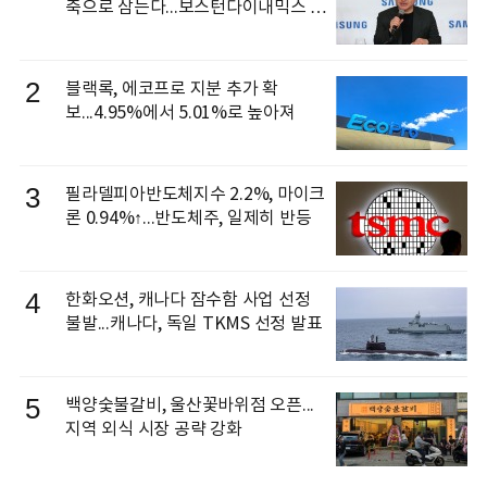
축으로 삼는다...보스턴다이내믹스 출
신 이동건 부사장, 로보틱스 전략팀장
으로 선임
2
블랙록, 에코프로 지분 추가 확
보...4.95%에서 5.01%로 높아져
3
필라델피아반도체지수 2.2%, 마이크
론 0.94%↑...반도체주, 일제히 반등
4
한화오션, 캐나다 잠수함 사업 선정
불발...캐나다, 독일 TKMS 선정 발표
5
백양숯불갈비, 울산꽃바위점 오픈...
지역 외식 시장 공략 강화