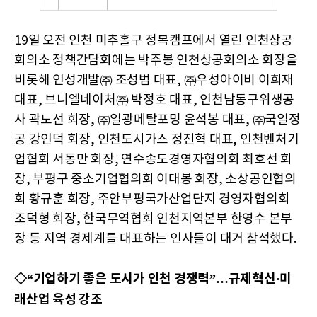
19일 오전 인천 미추홀구 정복캠프에서 열린 인천상공
회의소 정책간담회에는 박주봉 인천상공회의소 회장을
비롯해 인성개발㈜ 조성범 대표, ㈜우성아이비 이희재
대표, 브니엘네이처㈜ 박정호 대표, 인천남동구위생공
사 곽노선 회장, ㈜일광메탈포밍 윤석봉 대표, ㈜국일정
공 강인덕 회장, 인천도시가스 정진혁 대표, 인천벤처기
업협회 서동만 회장, 연수송도경영자협의회 최호선 회
장, 부평구 중소기업협의회 이대봉 회장, 소상공인협의
회 황규훈 회장, 주안부평국가산업단지 경영자협의회
조덕형 회장, 한국무역협회 인천지역본부 한영수 본부
장 등 지역 경제계를 대표하는 인사들이 대거 참석했다.
◇“기업하기 좋은 도시가 인천 경쟁력”…규제혁신·미
래산업 육성 강조