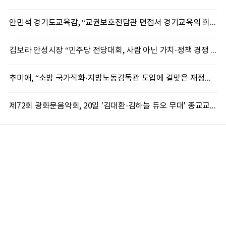
안민석 경기도교육감, “교권보호전담관 면접서 경기교육의 희망 봤다”
김보라 안성시장 “민주당 전당대회, 사람 아닌 가치·정책 경쟁 돼야”
추미애, “소방 국가직화·지방노동감독관 도입에 걸맞은 재정체계 완성해야”
제72회 광화문음악회, 20일 '김대환·김하늘 듀오 무대' 종교교회서 무료 개최