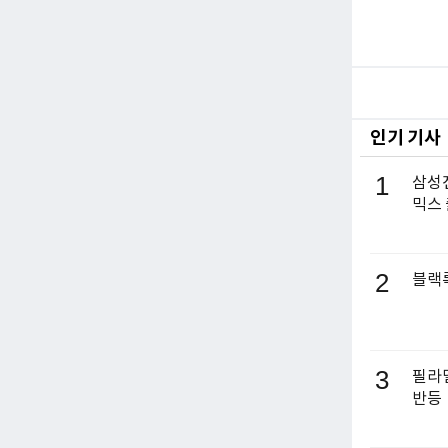
인기 기사
1
삼성전
믹스
2
블랙록
3
필라델
반등