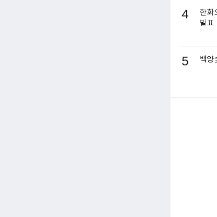
4
한화오
발표
5
백양숯