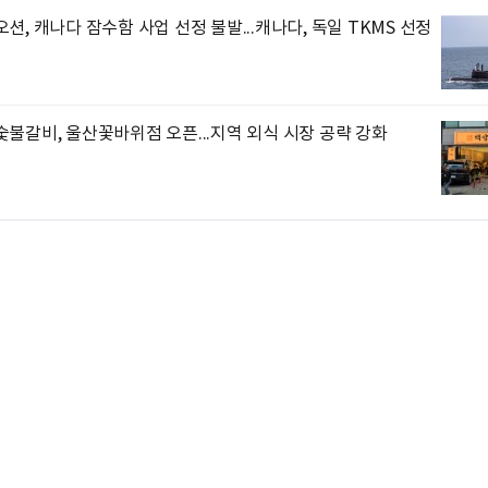
션, 캐나다 잠수함 사업 선정 불발...캐나다, 독일 TKMS 선정
불갈비, 울산꽃바위점 오픈...지역 외식 시장 공략 강화