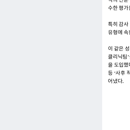
직의 전문 
수한 평가
특히 감사
유형에 속
이 같은 
클리닉팀’
을 도입했
등 ‘사후
어냈다.