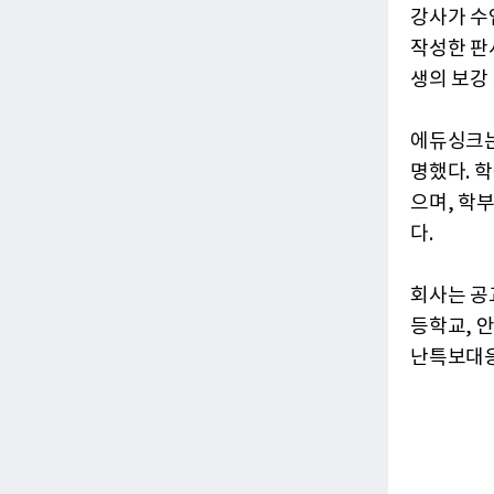
강사가 수
작성한 판서
생의 보강
에듀싱크는
명했다. 
으며, 학
다.
회사는 공
등학교, 
난특보대응