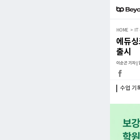
HOME > I
에듀싱
출시
이순곤 기자 | 입력
수업 기