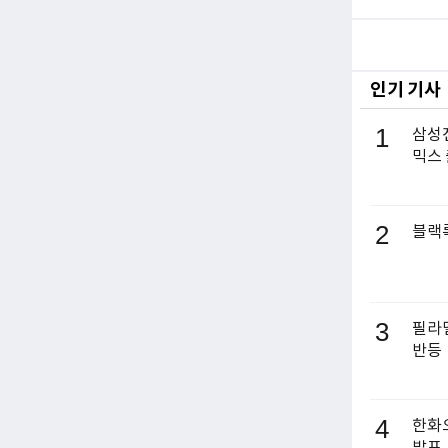
인기 기사
1
삼성전
믹스
2
블랙록
3
필라델
반등
4
한화오
발표