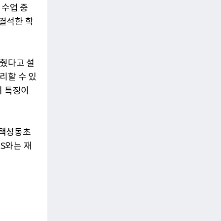
 수업 중
 결석한 학
맞췄다고 설
리할 수 있
이 특징이
평택성동초
S와는 재