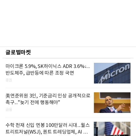
글로벌마켓
마이크론 5.9%, SK하이닉스 ADR 3.6%↓...
반도체주, 급반등에 따른 조정 국면
증권
美연준위원 3인, 기준금리 인상 공개적으로
촉구..."늦기 전에 행동해야"
금융
수학 천재 신입 연봉 100만달러 시대...월스
트리트저널(WSJ), 퀀트 트레딩업체, AI 기