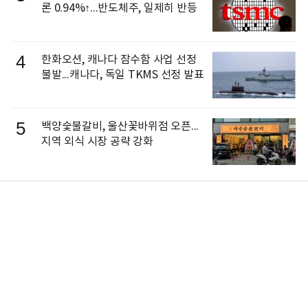
론 0.94%↑...반도체주, 일제히 반등
4
한화오션, 캐나다 잠수함 사업 선정
불발...캐나다, 독일 TKMS 선정 발표
5
백양숯불갈비, 울산꽃바위점 오픈...
지역 외식 시장 공략 강화