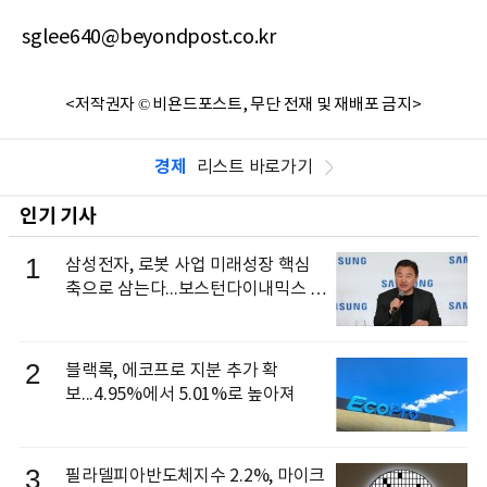
sglee640@beyondpost.co.kr
<저작권자 © 비욘드포스트, 무단 전재 및 재배포 금지>
경제
리스트 바로가기
인기 기사
1
삼성전자, 로봇 사업 미래성장 핵심
축으로 삼는다...보스턴다이내믹스 출
신 이동건 부사장, 로보틱스 전략팀장
으로 선임
2
블랙록, 에코프로 지분 추가 확
보...4.95%에서 5.01%로 높아져
3
필라델피아반도체지수 2.2%, 마이크