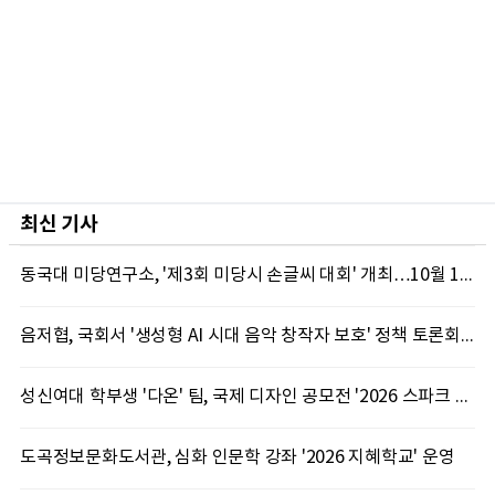
최신 기사
동국대 미당연구소, '제3회 미당시 손글씨 대회' 개최…10월 12일까지 접수
음저협, 국회서 '생성형 AI 시대 음악 창작자 보호' 정책 토론회 10일 개최
성신여대 학부생 '다온' 팀, 국제 디자인 공모전 '2026 스파크 어워드' 동상 수상
도곡정보문화도서관, 심화 인문학 강좌 '2026 지혜학교' 운영