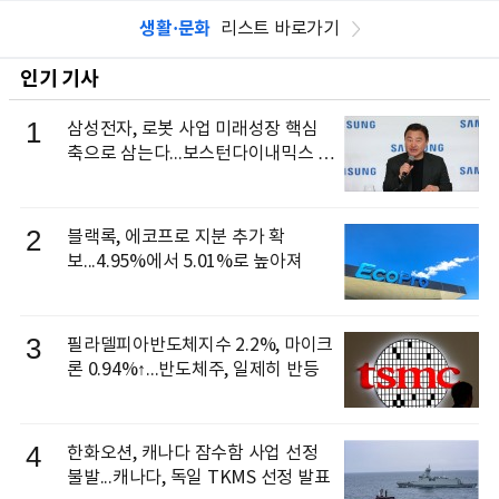
생활·문화
리스트 바로가기
인기 기사
1
삼성전자, 로봇 사업 미래성장 핵심
축으로 삼는다...보스턴다이내믹스 출
신 이동건 부사장, 로보틱스 전략팀장
으로 선임
2
블랙록, 에코프로 지분 추가 확
보...4.95%에서 5.01%로 높아져
3
필라델피아반도체지수 2.2%, 마이크
론 0.94%↑...반도체주, 일제히 반등
4
한화오션, 캐나다 잠수함 사업 선정
불발...캐나다, 독일 TKMS 선정 발표