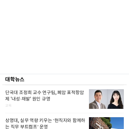
대학뉴스
단국대 조정희 교수 연구팀, 폐암 표적항암
제 '내성·재발' 원인 규명
교육
상명대, 실무 역량 키우는 ‘현직자와 함께하
는 직무 부트캠프’ 운영