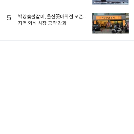
5
백양숯불갈비, 울산꽃바위점 오픈...
지역 외식 시장 공략 강화