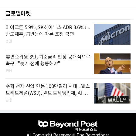
글로벌마켓
마이크론 5.9%, SK하이닉스 ADR 3.6%↓...
반도체주, 급반등에 따른 조정 국면
증권
美연준위원 3인, 기준금리 인상 공개적으로
촉구..."늦기 전에 행동해야"
금융
수학 천재 신입 연봉 100만달러 시대...월스
트리트저널(WSJ), 퀀트 트레딩업체, AI 기
업들 인재 확보 경쟁
금융
All Copyright Reserved © The Beyondpost