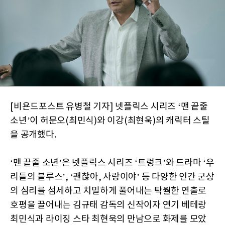
[비욘드포스트 유병철 기자] 넷플릭스 시리즈 ‘맨 끝줄
소년’이 허문오(최민식)와 이강(최현욱)의 캐릭터 스틸
을 공개했다.
‘맨 끝줄 소년’은 넷플릭스 시리즈 ‘트렁크’와 드라마 ‘우
리들의 블루스’, ‘괜찮아, 사랑이야’ 등 다양한 인간 군상
의 심리를 섬세하고 치밀하게 풀어내는 탁월한 연출로
호평을 끌어내는 김규태 감독의 신작이자 연기 베테랑
최민식과 라이징 스타 최현욱의 만남으로 화제를 모았