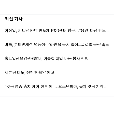
최신 기사
이상일, 베트남 FPT 반도체 R&D센터 방문…“용인-다낭 반도체 협력 새 길 연다”
바를, 롯데면세점 명동점·온라인몰 동시 입점...글로벌 공략 속도
홀트일산요양원·GS25, 여름철 과일 나눔 봉사 진행
세븐틴 디노, 전천후 활약 예고
"잇몸 염증·충치 케어 한 번에"…오스템파마, 옥치 잇몸 치약 출시