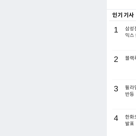
인기 기사
1
삼성전
믹스
2
블랙록
3
필라델
반등
4
한화오
발표