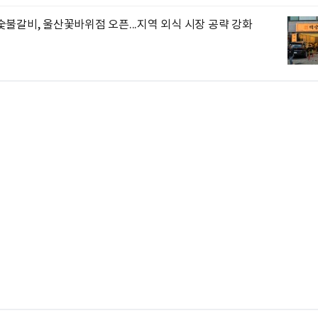
불갈비, 울산꽃바위점 오픈...지역 외식 시장 공략 강화