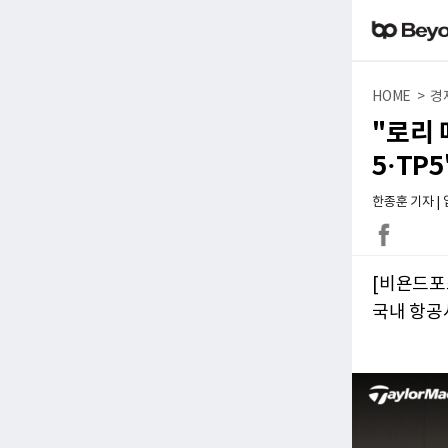
HOME > 경
"로리 
5·TP
한종훈 기자 | 입력
[비욘드포
국내 항공