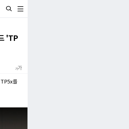
 'TP
TP5x를