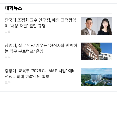
대학뉴스
단국대 조정희 교수 연구팀, 폐암 표적항암
제 '내성·재발' 원인 규명
교육
상명대, 실무 역량 키우는 ‘현직자와 함께하
는 직무 부트캠프’ 운영
교육
중앙대, 교육부 '2026 G-LAMP 사업' 예비
선정…최대 250억 원 확보
교육