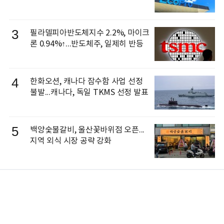
3
필라델피아반도체지수 2.2%, 마이크
론 0.94%↑...반도체주, 일제히 반등
4
한화오션, 캐나다 잠수함 사업 선정
불발...캐나다, 독일 TKMS 선정 발표
5
백양숯불갈비, 울산꽃바위점 오픈...
지역 외식 시장 공략 강화