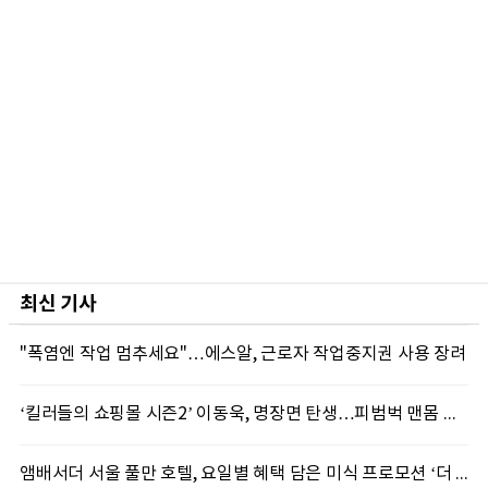
최신 기사
"폭염엔 작업 멈추세요"…에스알, 근로자 작업중지권 사용 장려
‘킬러들의 쇼핑몰 시즌2’ 이동욱, 명장면 탄생…피범벅 맨몸 액션 ‘감탄’
앰배서더 서울 풀만 호텔, 요일별 혜택 담은 미식 프로모션 ‘더 킹스 : 다이닝 프리빌리지즈’ 선봬