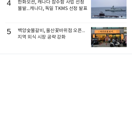
4
한화오션, 캐나다 잠수함 사업 선정
불발...캐나다, 독일 TKMS 선정 발표
5
백양숯불갈비, 울산꽃바위점 오픈...
지역 외식 시장 공략 강화