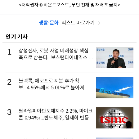
<저작권자 © 비욘드포스트, 무단 전재 및 재배포 금지>
생활·문화
리스트 바로가기
인기 기사
1
삼성전자, 로봇 사업 미래성장 핵심
축으로 삼는다...보스턴다이내믹스 출
신 이동건 부사장, 로보틱스 전략팀장
으로 선임
2
블랙록, 에코프로 지분 추가 확
보...4.95%에서 5.01%로 높아져
3
필라델피아반도체지수 2.2%, 마이크
론 0.94%↑...반도체주, 일제히 반등