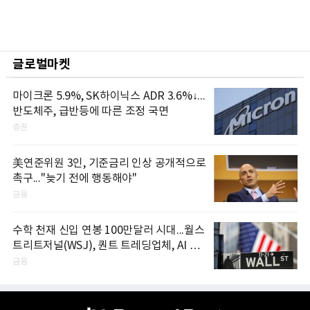
글로벌마켓
마이크론 5.9%, SK하이닉스 ADR 3.6%↓...
반도체주, 급반등에 따른 조정 국면
증권
美연준위원 3인, 기준금리 인상 공개적으로
촉구..."늦기 전에 행동해야"
금융
수학 천재 신입 연봉 100만달러 시대...월스
트리트저널(WSJ), 퀀트 트레딩업체, AI 기
업들 인재 확보 경쟁
금융