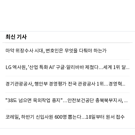
최신 기사
마약 위장수사 시대, 변호인은 무엇을 다퉈야 하는가
LG 엑사원, '산업 특화 AI' 구글·알리바바 제쳤다…세계 1위 달성
경기관광공사, 행안부 경영평가 전국 관광공사 1위…경영혁신 성과 인정
"38도 넘으면 옥외작업 중지"…안전보건공단 충북북부지사, 코레일과 폭염 예방 캠페인
코레일, 하반기 신입사원 600명 뽑는다…18일부터 원서 접수