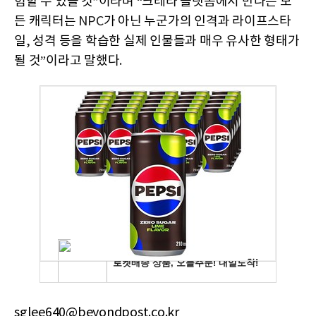
험할 수 있을 것
”
이라며
“
크레타 플랫폼에서 만나는 모
든 캐릭터는
NPC
가 아닌 누군가의 인격과 라이프스타
일
,
성격 등을 학습한 실제 인물들과 매우 유사한 형태가
될 것
”
이라고 말했다
.
sglee640@beyondpost.co.kr