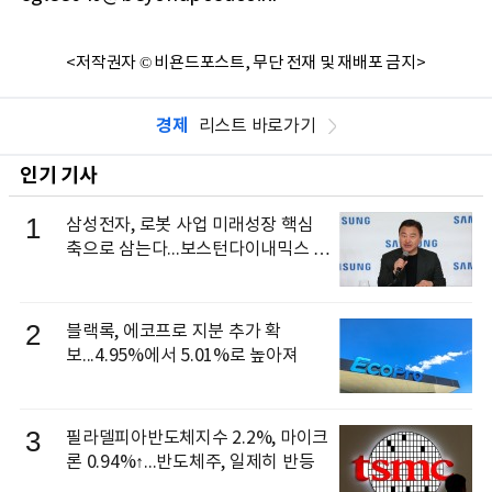
<저작권자 © 비욘드포스트, 무단 전재 및 재배포 금지>
경제
리스트 바로가기
인기 기사
1
삼성전자, 로봇 사업 미래성장 핵심
축으로 삼는다...보스턴다이내믹스 출
신 이동건 부사장, 로보틱스 전략팀장
으로 선임
2
블랙록, 에코프로 지분 추가 확
보...4.95%에서 5.01%로 높아져
3
필라델피아반도체지수 2.2%, 마이크
론 0.94%↑...반도체주, 일제히 반등