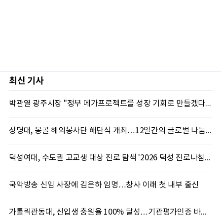
최신 기사
박관열 광주시장 "정부 메가프로젝트를 성장 기회로 만들겠다"…첫 시정토론회 개최
상명대, 몽골 해외봉사단 해단식 개최…12일간의 글로벌 나눔 성료
덕성여대, 수도권 고교생 대상 진로 탐색 '2026 덕성 진로나침판' 개최
국악방송 신임 사장에 김은하 임명…창사 이래 첫 내부 출신
가톨릭관동대, 신입생 충원율 100% 달성…기관평가인증 바탕 학생 지원 '가속'