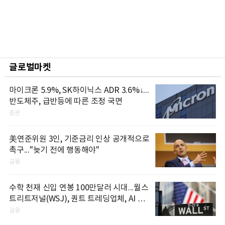
글로벌마켓
마이크론 5.9%, SK하이닉스 ADR 3.6%↓...
반도체주, 급반등에 따른 조정 국면
증권
美연준위원 3인, 기준금리 인상 공개적으로
촉구..."늦기 전에 행동해야"
금융
수학 천재 신입 연봉 100만달러 시대...월스
트리트저널(WSJ), 퀀트 트레딩업체, AI 기
업들 인재 확보 경쟁
금융