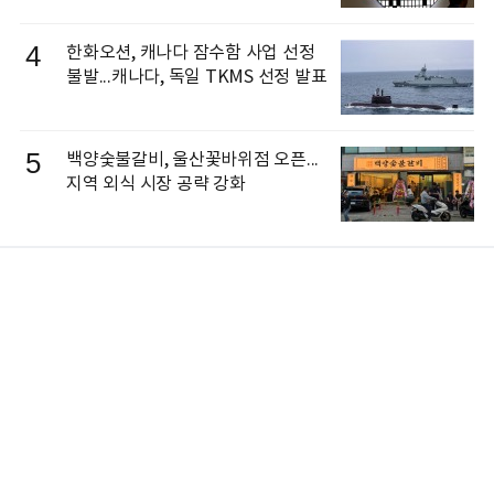
4
한화오션, 캐나다 잠수함 사업 선정
불발...캐나다, 독일 TKMS 선정 발표
5
백양숯불갈비, 울산꽃바위점 오픈...
지역 외식 시장 공략 강화