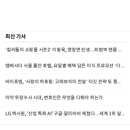
최신 기사
‘킬러들의 쇼핑몰 시즌2’ 이동욱, 명장면 탄생…피범벅 맨몸 액션 ‘감탄’
앰배서더 서울 풀만 호텔, 요일별 혜택 담은 미식 프로모션 ‘더 킹스 : 다이닝 프리빌리지즈’ 선봬
바이포엠, ‘사랑의 하츄핑: 고래보석의 전설’ 타깃 전략 또 통했다
마약 위장수사 시대, 변호인은 무엇을 다퉈야 하는가
LG 엑사원, '산업 특화 AI' 구글·알리바바 제쳤다…세계 1위 달성