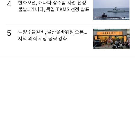
4
한화오션, 캐나다 잠수함 사업 선정
불발...캐나다, 독일 TKMS 선정 발표
5
백양숯불갈비, 울산꽃바위점 오픈...
지역 외식 시장 공략 강화