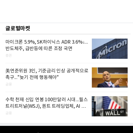
글로벌마켓
마이크론 5.9%, SK하이닉스 ADR 3.6%↓...
반도체주, 급반등에 따른 조정 국면
증권
美연준위원 3인, 기준금리 인상 공개적으로
촉구..."늦기 전에 행동해야"
금융
수학 천재 신입 연봉 100만달러 시대...월스
트리트저널(WSJ), 퀀트 트레딩업체, AI 기
업들 인재 확보 경쟁
금융