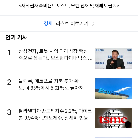
<저작권자 © 비욘드포스트, 무단 전재 및 재배포 금지>
경제
리스트 바로가기
인기 기사
1
삼성전자, 로봇 사업 미래성장 핵심
축으로 삼는다...보스턴다이내믹스 출
신 이동건 부사장, 로보틱스 전략팀장
으로 선임
2
블랙록, 에코프로 지분 추가 확
보...4.95%에서 5.01%로 높아져
3
필라델피아반도체지수 2.2%, 마이크
론 0.94%↑...반도체주, 일제히 반등