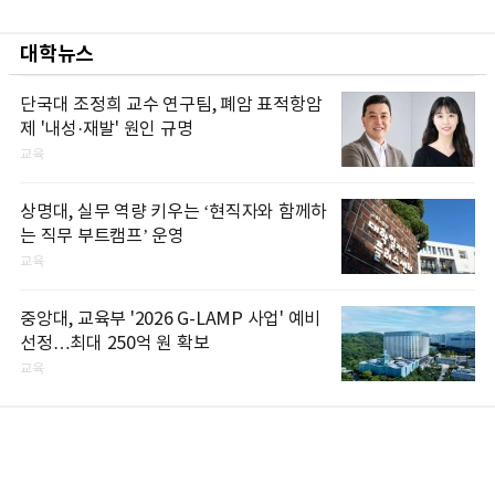
대학뉴스
단국대 조정희 교수 연구팀, 폐암 표적항암
제 '내성·재발' 원인 규명
교육
상명대, 실무 역량 키우는 ‘현직자와 함께하
는 직무 부트캠프’ 운영
교육
중앙대, 교육부 '2026 G-LAMP 사업' 예비
선정…최대 250억 원 확보
교육