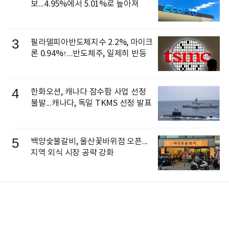
보...4.95%에서 5.01%로 높아져
3
필라델피아반도체지수 2.2%, 마이크
론 0.94%↑...반도체주, 일제히 반등
4
한화오션, 캐나다 잠수함 사업 선정
불발...캐나다, 독일 TKMS 선정 발표
5
백양숯불갈비, 울산꽃바위점 오픈...
지역 외식 시장 공략 강화