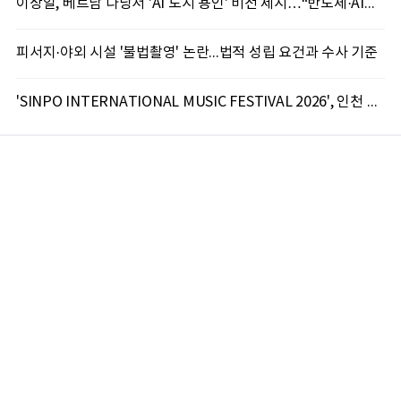
이상일, 베트남 다낭서 'AI 도시 용인' 비전 제시…“반도체·AI로 시민 삶 바꾼다”
피서지·야외 시설 '불법촬영' 논란...법적 성립 요건과 수사 기준
'SINPO INTERNATIONAL MUSIC FESTIVAL 2026', 인천 신포서 국제 음악축제 개최