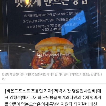
명륜당 명륜진사갈비(대표 강형준) 매장에 비치된 '미니갈비버거 맛있게 만드는 방법' 안내
문.
[비욘드포스트 조윤민 기자] 저녁 시간 명륜진사갈비(대
표
강형준
)에서 고기와 모닝빵을 챙겨와 나만의 수제 햄버거
를 만들어 먹는 모습은 이제 특별하지 않다. 돼지갈비 대신