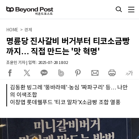
HOME > 경제
명륜당 진사갈비 버거부터 티코소금빵
까지… 직접 만드는 '맛 혁명'
조윤민 기자 | 입력 : 2025-07-28 18:02
김동환 빙그레 '뚱바라떼'·농심 '짜파구리' 등… 나만
의 이색조합
이창엽 롯데웰푸드 '티코 말차'X소금빵 조합 열풍