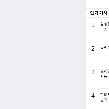
인기 기사
1
삼성전
믹스
2
블랙록
3
필라델
반등
4
한화오
발표