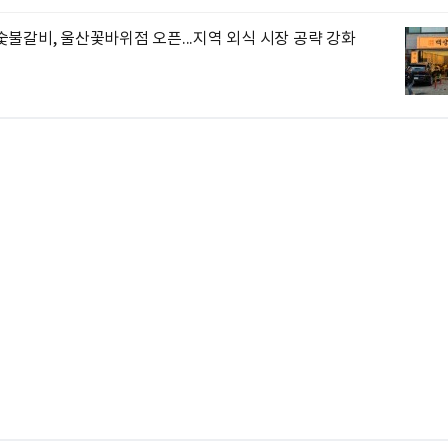
불갈비, 울산꽃바위점 오픈...지역 외식 시장 공략 강화