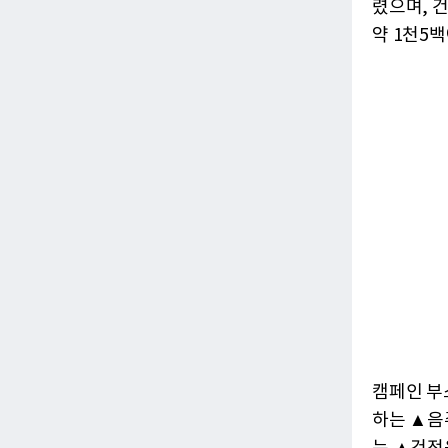
렸으며, 
약 1천5
캠페인 부
하는 ▲음