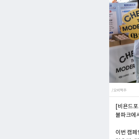
/오비맥주
[비욘드포
볼파크에서
이번 캠페인