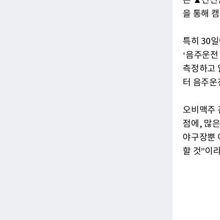
는 ▲건전
을 통해 
특히 30
‘음주운전
측정하고 
터 음주운
오비맥주 
점에, 많
야구장뿐 
할 것”이