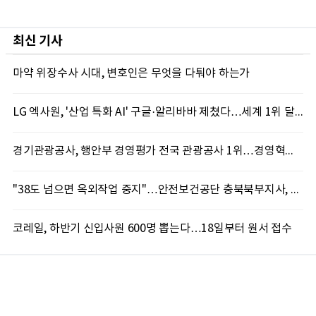
최신 기사
마약 위장수사 시대, 변호인은 무엇을 다퉈야 하는가
LG 엑사원, '산업 특화 AI' 구글·알리바바 제쳤다…세계 1위 달성
경기관광공사, 행안부 경영평가 전국 관광공사 1위…경영혁신 성과 인정
"38도 넘으면 옥외작업 중지"…안전보건공단 충북북부지사, 코레일과 폭염 예방 캠페인
코레일, 하반기 신입사원 600명 뽑는다…18일부터 원서 접수