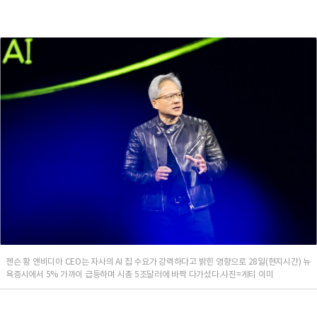
젠슨 황 엔비디아 CEO는 자사의 AI 칩 수요가 강력하다고 밝힌 영향으로 28일(현지시간) 뉴
욕증시에서 5% 가까이 급등하며 시총 5조달러에 바짝 다가섰다.사진=게티 이미