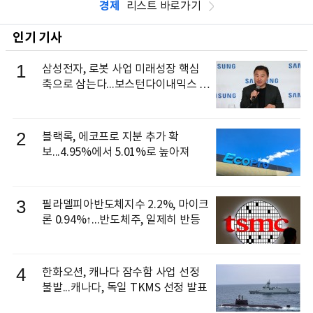
경제
리스트 바로가기
인기 기사
1
삼성전자, 로봇 사업 미래성장 핵심
축으로 삼는다...보스턴다이내믹스 출
신 이동건 부사장, 로보틱스 전략팀장
으로 선임
2
블랙록, 에코프로 지분 추가 확
보...4.95%에서 5.01%로 높아져
3
필라델피아반도체지수 2.2%, 마이크
론 0.94%↑...반도체주, 일제히 반등
4
한화오션, 캐나다 잠수함 사업 선정
불발...캐나다, 독일 TKMS 선정 발표