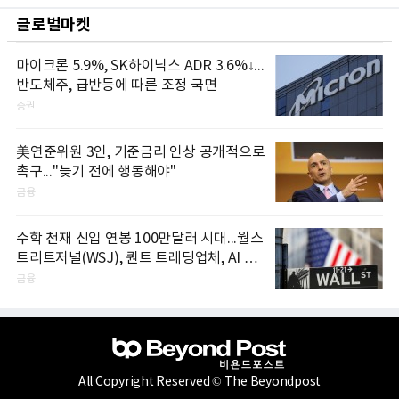
글로벌마켓
마이크론 5.9%, SK하이닉스 ADR 3.6%↓...
반도체주, 급반등에 따른 조정 국면
증권
美연준위원 3인, 기준금리 인상 공개적으로
촉구..."늦기 전에 행동해야"
금융
수학 천재 신입 연봉 100만달러 시대...월스
트리트저널(WSJ), 퀀트 트레딩업체, AI 기
업들 인재 확보 경쟁
금융
All Copyright Reserved © The Beyondpost