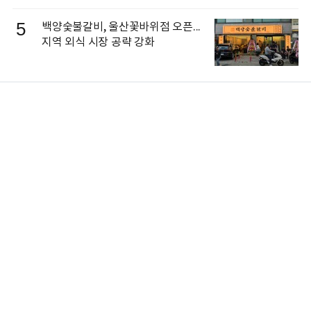
5
백양숯불갈비, 울산꽃바위점 오픈...
지역 외식 시장 공략 강화