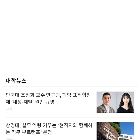
대학뉴스
단국대 조정희 교수 연구팀, 폐암 표적항암
제 '내성·재발' 원인 규명
교육
상명대, 실무 역량 키우는 ‘현직자와 함께하
는 직무 부트캠프’ 운영
교육