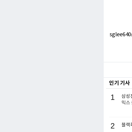
sglee640
인기 기사
1
삼성전
믹스
2
블랙록