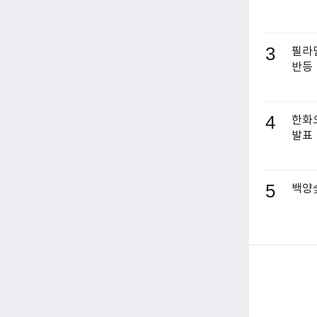
3
필라델
반등
4
한화오
발표
5
백양숯