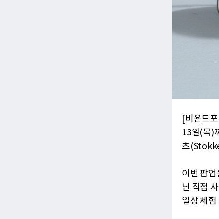
[비욘드포스
13일(목
츠(Stok
이번 팝업
닌 직접 
일상 체험