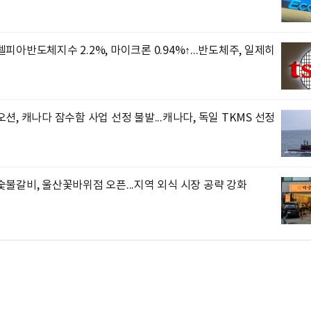
피아반도체지수 2.2%, 마이크론 0.94%↑...반도체주, 일제히
션, 캐나다 잠수함 사업 선정 불발...캐나다, 독일 TKMS 선정
불갈비, 울산꽃바위점 오픈...지역 외식 시장 공략 강화