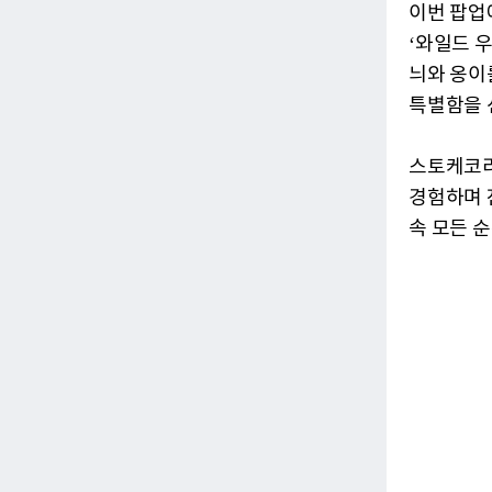
이번 팝업에
‘와일드 우
늬와 옹이
특별함을 
스토케코리
경험하며 
속 모든 