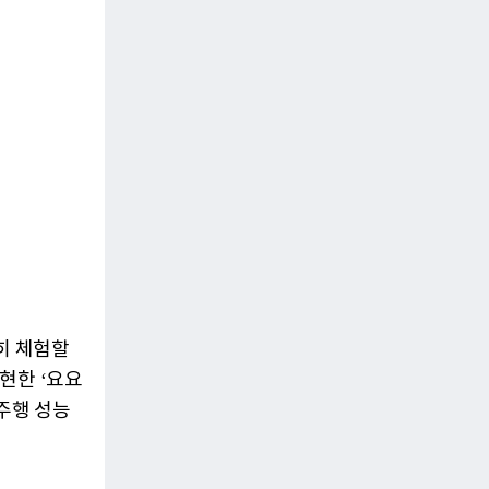
히 체험할
현한 ‘요요
 주행 성능