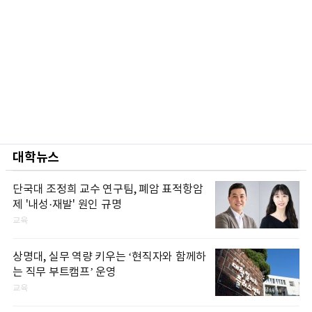
대학뉴스
단국대 조정희 교수 연구팀, 폐암 표적항암
제 '내성·재발' 원인 규명
교육
상명대, 실무 역량 키우는 ‘현직자와 함께하
는 직무 부트캠프’ 운영
교육