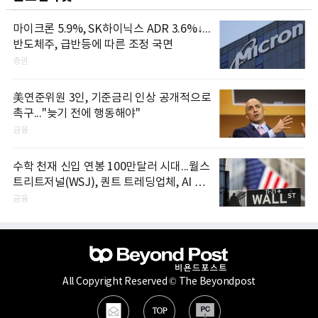
마이크론 5.9%, SK하이닉스 ADR 3.6%↓...
반도체주, 급반등에 따른 조정 국면
증권
美연준위원 3인, 기준금리 인상 공개적으로
촉구..."늦기 전에 행동해야"
금융
수학 천재 신입 연봉 100만달러 시대...월스
트리트저널(WSJ), 퀀트 트레딩업체, AI 기
업들 인재 확보 경쟁
금융
All Copyright Reserved © The Beyondpost