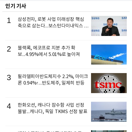
인기 기사
1
삼성전자, 로봇 사업 미래성장 핵심
축으로 삼는다...보스턴다이내믹스 출
신 이동건 부사장, 로보틱스 전략팀장
으로 선임
2
블랙록, 에코프로 지분 추가 확
보...4.95%에서 5.01%로 높아져
3
필라델피아반도체지수 2.2%, 마이크
론 0.94%↑...반도체주, 일제히 반등
4
한화오션, 캐나다 잠수함 사업 선정
불발...캐나다, 독일 TKMS 선정 발표