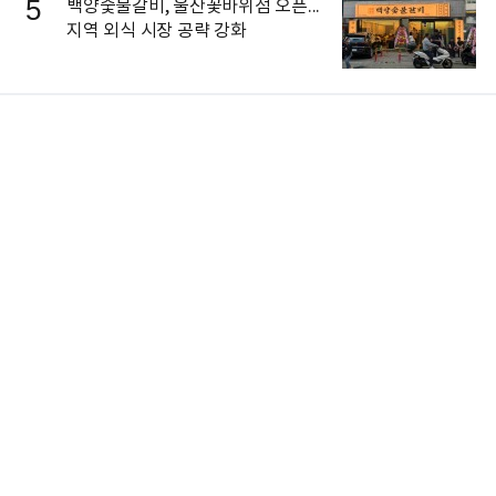
5
백양숯불갈비, 울산꽃바위점 오픈...
지역 외식 시장 공략 강화