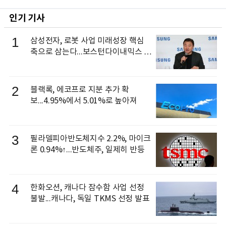
인기 기사
1
삼성전자, 로봇 사업 미래성장 핵심
축으로 삼는다...보스턴다이내믹스 출
신 이동건 부사장, 로보틱스 전략팀장
으로 선임
2
블랙록, 에코프로 지분 추가 확
보...4.95%에서 5.01%로 높아져
3
필라델피아반도체지수 2.2%, 마이크
론 0.94%↑...반도체주, 일제히 반등
4
한화오션, 캐나다 잠수함 사업 선정
불발...캐나다, 독일 TKMS 선정 발표