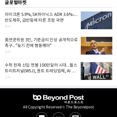
글로벌마켓
마이크론 5.9%, SK하이닉스 ADR 3.6%↓...
반도체주, 급반등에 따른 조정 국면
증권
美연준위원 3인, 기준금리 인상 공개적으로
촉구..."늦기 전에 행동해야"
금융
수학 천재 신입 연봉 100만달러 시대...월스
트리트저널(WSJ), 퀀트 트레딩업체, AI 기
업들 인재 확보 경쟁
금융
All Copyright Reserved © The Beyondpost