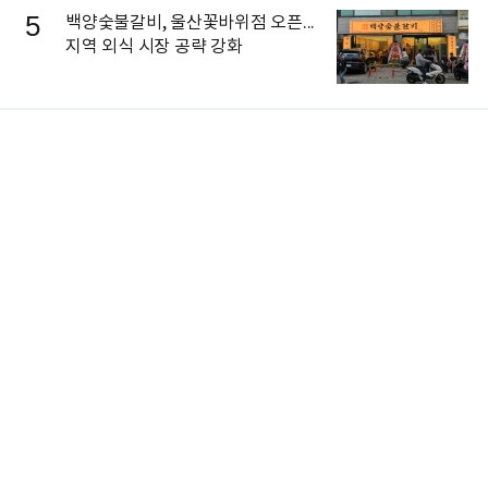
5
백양숯불갈비, 울산꽃바위점 오픈...
지역 외식 시장 공략 강화