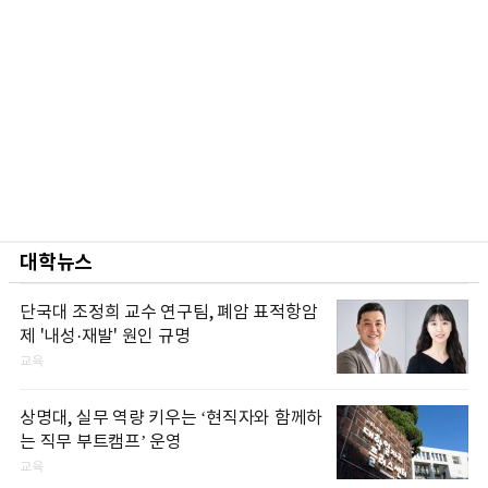
대학뉴스
단국대 조정희 교수 연구팀, 폐암 표적항암
제 '내성·재발' 원인 규명
교육
상명대, 실무 역량 키우는 ‘현직자와 함께하
는 직무 부트캠프’ 운영
교육