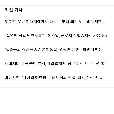
최신 기사
챗GPT 무료 이용자에게도 다음 주부터 최신 AI모델 무제한 제공...오픈AI, GPT-5.6 '루나' 모델 제한없이 제공키로
"폭염엔 작업 멈추세요"…에스알, 근로자 작업중지권 사용 장려
‘킬러들의 쇼핑몰 시즌2’ 이동욱, 명장면 탄생…피범벅 맨몸 액션 ‘감탄’
앰배서더 서울 풀만 호텔, 요일별 혜택 담은 미식 프로모션 ‘더 킹스 : 다이닝 프리빌리지즈’ 선봬
바이포엠, ‘사랑의 하츄핑: 고래보석의 전설’ 타깃 전략 또 통했다