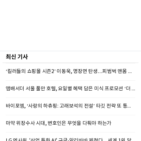
최신 기사
‘킬러들의 쇼핑몰 시즌2’ 이동욱, 명장면 탄생…피범벅 맨몸 액션 ‘감탄’
앰배서더 서울 풀만 호텔, 요일별 혜택 담은 미식 프로모션 ‘더 킹스 : 다이닝 프리빌리지즈’ 선봬
바이포엠, ‘사랑의 하츄핑: 고래보석의 전설’ 타깃 전략 또 통했다
마약 위장수사 시대, 변호인은 무엇을 다퉈야 하는가
LG 엑사원, '산업 특화 AI' 구글·알리바바 제쳤다…세계 1위 달성