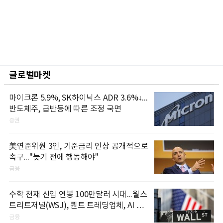
글로벌마켓
마이크론 5.9%, SK하이닉스 ADR 3.6%↓...
반도체주, 급반등에 따른 조정 국면
증권
美연준위원 3인, 기준금리 인상 공개적으로
촉구..."늦기 전에 행동해야"
금융
수학 천재 신입 연봉 100만달러 시대...월스
트리트저널(WSJ), 퀀트 트레딩업체, AI 기
업들 인재 확보 경쟁
금융