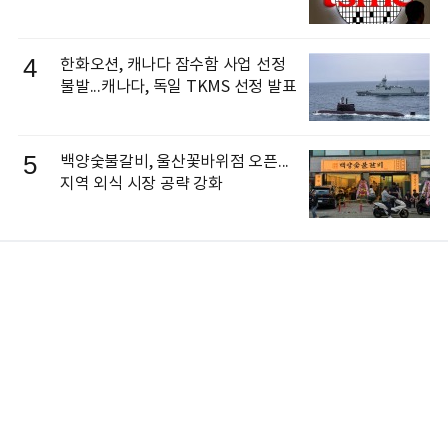
4
한화오션, 캐나다 잠수함 사업 선정
불발...캐나다, 독일 TKMS 선정 발표
5
백양숯불갈비, 울산꽃바위점 오픈...
지역 외식 시장 공략 강화