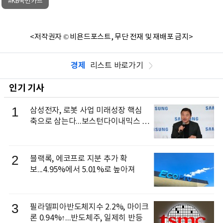
#KB국민카드
<저작권자 © 비욘드포스트, 무단 전재 및 재배포 금지>
경제
리스트 바로가기
인기 기사
1
삼성전자, 로봇 사업 미래성장 핵심
축으로 삼는다...보스턴다이내믹스 출
신 이동건 부사장, 로보틱스 전략팀장
으로 선임
2
블랙록, 에코프로 지분 추가 확
보...4.95%에서 5.01%로 높아져
3
필라델피아반도체지수 2.2%, 마이크
론 0.94%↑...반도체주, 일제히 반등