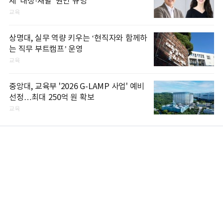
제 '내성·재발' 원인 규명
교육
상명대, 실무 역량 키우는 ‘현직자와 함께하
는 직무 부트캠프’ 운영
교육
중앙대, 교육부 '2026 G-LAMP 사업' 예비
선정…최대 250억 원 확보
교육