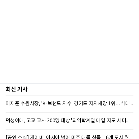
최신 기사
이재준 수원시장, 'K-브랜드 지수' 경기도 지자체장 1위…빅데이터가 주목한 행정 리더십
덕성여대, 고교 교사 300명 대상 '의약학계열 대입 지도 세미나' 성료
[공연 소식] 제이비, 아시아 넘어 미주 대륙 상륙…6개 도시 월드투어 포문