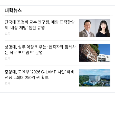
대학뉴스
단국대 조정희 교수 연구팀, 폐암 표적항암
제 '내성·재발' 원인 규명
교육
상명대, 실무 역량 키우는 ‘현직자와 함께하
는 직무 부트캠프’ 운영
교육
중앙대, 교육부 '2026 G-LAMP 사업' 예비
선정…최대 250억 원 확보
교육