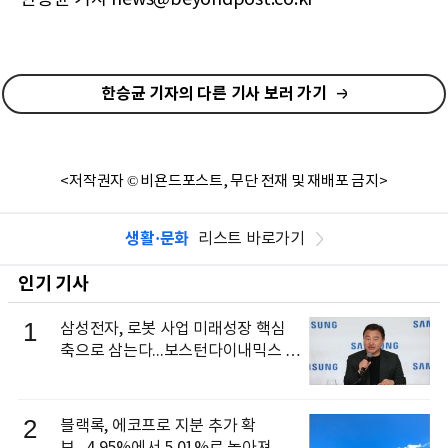
한승균 기자의 다른 기사 보러 가기
<저작권자 © 비욘드포스트, 무단 전재 및 재배포 금지>
생활·문화
리스트 바로가기
인기 기사
1
삼성전자, 로봇 사업 미래성장 핵심
축으로 삼는다...보스턴다이내믹스 출
신 이동건 부사장, 로보틱스 전략팀장
으로 선임
2
블랙록, 에코프로 지분 추가 확
보...4.95%에서 5.01%로 높아져