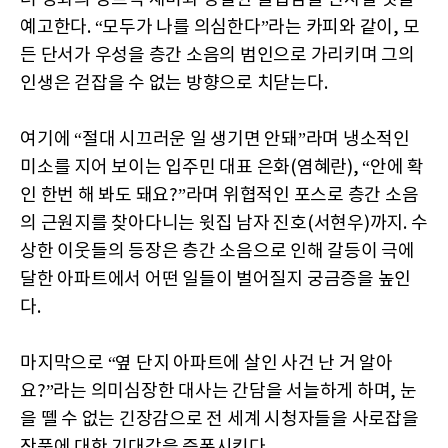
예고한다. “모두가 나를 의심한다”​라는 카피와 같이, 모
든 단서가 우성을 층간 소음의 범인으로 가리키며 그의
인생은 걷잡을 수 없는 방향으로 치닫는다.
여기에 “절대 시끄러운 일 생기면 안돼”라며 냉소적인
미소를 지어 보이는 입주민 대표 은화(염혜란), “안에 확
인 한번 해 봐도 돼요?”​라며 위협적인 포스로 층간 소음
의 근원지를 찾아다니는 윗집 남자 진호(서현우)까지. 수
상한 이웃들의 등장은 층간 소음으로 인해 갈등이 극에
달한 아파트에서 어떤 일들이 벌어질지 궁금증을 높인
다.
마지막으로 “옆 단지 아파트에 살인 사건 난 거 알아
요?”라는 의미심장한 대사는 간담을 서늘하게 하며, 눈
을 뗄 수 없는 긴장감으로 전 세계 시청자들을 사로잡을
작품에 대한 기대감을 증폭시킨다.