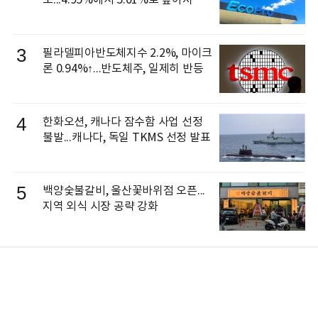
3
필라델피아반도체지수 2.2%, 마이크
론 0.94%↑...반도체주, 일제히 반등
4
한화오션, 캐나다 잠수함 사업 선정
불발...캐나다, 독일 TKMS 선정 발표
5
백양숯불갈비, 울산꽃바위점 오픈...
지역 외식 시장 공략 강화