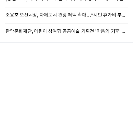
조용호 오산시장, 자매도시 관광 혜택 확대…“시민 휴가비 부담 덜겠다”
관악문화재단, 어린이 참여형 공공예술 기획전 '마음의 기후' 8일 개막