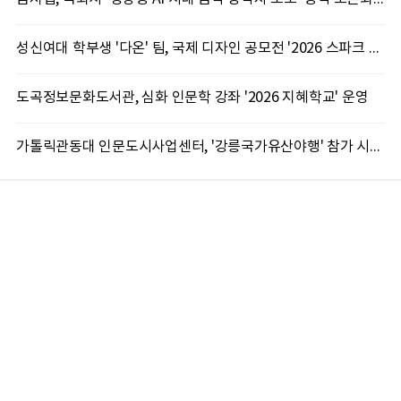
성신여대 학부생 '다온' 팀, 국제 디자인 공모전 '2026 스파크 어워드' 동상 수상
도곡정보문화도서관, 심화 인문학 강좌 '2026 지혜학교' 운영
가톨릭관동대 인문도시사업센터, '강릉국가유산야행' 참가 시민 15명 모집