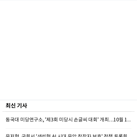
최신 기사
동국대 미당연구소, '제3회 미당시 손글씨 대회' 개최…10월 12일까지 접수
음저협, 국회서 '생성형 AI 시대 음악 창작자 보호' 정책 토론회 10일 개최