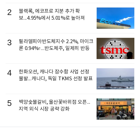
으로 선임
2
블랙록, 에코프로 지분 추가 확
보...4.95%에서 5.01%로 높아져
3
필라델피아반도체지수 2.2%, 마이크
론 0.94%↑...반도체주, 일제히 반등
4
한화오션, 캐나다 잠수함 사업 선정
불발...캐나다, 독일 TKMS 선정 발표
5
백양숯불갈비, 울산꽃바위점 오픈...
지역 외식 시장 공략 강화