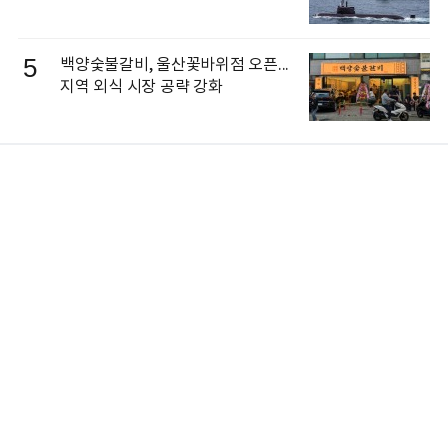
5
백양숯불갈비, 울산꽃바위점 오픈...
지역 외식 시장 공략 강화