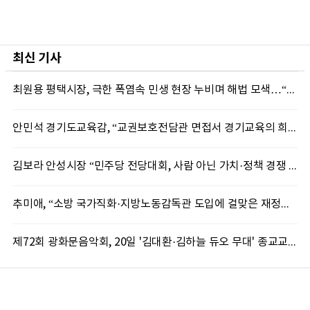
최신 기사
최원용 평택시장, 극한 폭염속 민생 현장 누비며 해법 모색…“현장에 답 있다”
안민석 경기도교육감, “교권보호전담관 면접서 경기교육의 희망 봤다”
김보라 안성시장 “민주당 전당대회, 사람 아닌 가치·정책 경쟁 돼야”
추미애, “소방 국가직화·지방노동감독관 도입에 걸맞은 재정체계 완성해야”
제72회 광화문음악회, 20일 '김대환·김하늘 듀오 무대' 종교교회서 무료 개최