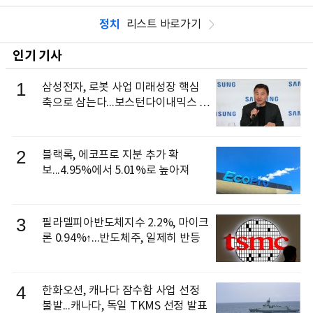
정치
리스트 바로가기
인기 기사
1
삼성전자, 로봇 사업 미래성장 핵심
축으로 삼는다...보스턴다이내믹스 출
신 이동건 부사장, 로보틱스 전략팀장
으로 선임
2
블랙록, 에코프로 지분 추가 확
보...4.95%에서 5.01%로 높아져
3
필라델피아반도체지수 2.2%, 마이크
론 0.94%↑...반도체주, 일제히 반등
4
한화오션, 캐나다 잠수함 사업 선정
불발...캐나다, 독일 TKMS 선정 발표