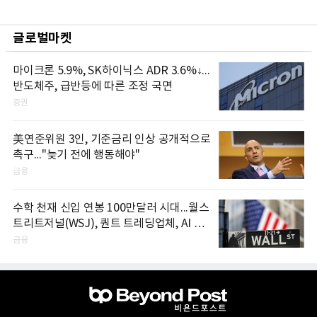
글로벌마켓
마이크론 5.9%, SK하이닉스 ADR 3.6%↓...
반도체주, 급반등에 따른 조정 국면
증권
美연준위원 3인, 기준금리 인상 공개적으로
촉구..."늦기 전에 행동해야"
금융
수학 천재 신입 연봉 100만달러 시대...월스
트리트저널(WSJ), 퀀트 트레딩업체, AI 기
업들 인재 확보 경쟁
금융