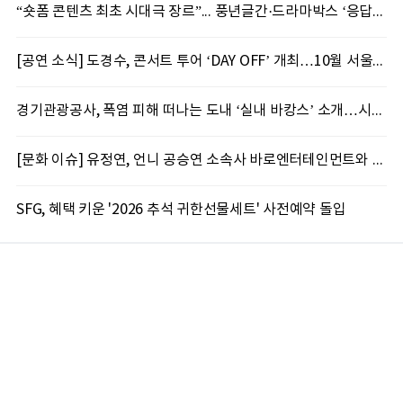
“숏폼 콘텐츠 최초 시대극 장르”... 풍년글간·드라마박스 ‘응답하라, 복희!’ 제작 확정
[공연 소식] 도경수, 콘서트 투어 ‘DAY OFF’ 개최…10월 서울서 포문
경기관광공사, 폭염 피해 떠나는 도내 ‘실내 바캉스’ 소개…시원한 여행지 6선 선정
[문화 이슈] 유정연, 언니 공승연 소속사 바로엔터테인먼트와 전속계약
SFG, 혜택 키운 '2026 추석 귀한선물세트' 사전예약 돌입