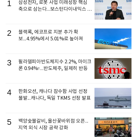
1
삼성전자, 로봇 사업 미래성장 핵심
축으로 삼는다...보스턴다이내믹스 출
신 이동건 부사장, 로보틱스 전략팀장
으로 선임
2
블랙록, 에코프로 지분 추가 확
보...4.95%에서 5.01%로 높아져
3
필라델피아반도체지수 2.2%, 마이크
론 0.94%↑...반도체주, 일제히 반등
4
한화오션, 캐나다 잠수함 사업 선정
불발...캐나다, 독일 TKMS 선정 발표
5
백양숯불갈비, 울산꽃바위점 오픈...
지역 외식 시장 공략 강화