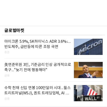
글로벌마켓
마이크론 5.9%, SK하이닉스 ADR 3.6%↓...
반도체주, 급반등에 따른 조정 국면
증권
美연준위원 3인, 기준금리 인상 공개적으로
촉구..."늦기 전에 행동해야"
금융
수학 천재 신입 연봉 100만달러 시대...월스
트리트저널(WSJ), 퀀트 트레딩업체, AI 기
업들 인재 확보 경쟁
금융