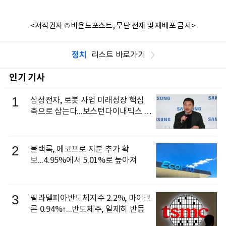
<저작권자 © 비욘드포스트, 무단 전재 및 재배포 금지>
정치
리스트 바로가기
인기 기사
1
삼성전자, 로봇 사업 미래성장 핵심
축으로 삼는다...보스턴다이내믹스 출
신 이동건 부사장, 로보틱스 전략팀장
으로 선임
2
블랙록, 에코프로 지분 추가 확
보...4.95%에서 5.01%로 높아져
3
필라델피아반도체지수 2.2%, 마이크
론 0.94%↑...반도체주, 일제히 반등