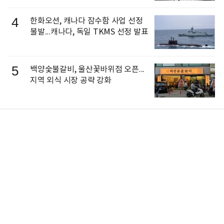
4
한화오션, 캐나다 잠수함 사업 선정
불발...캐나다, 독일 TKMS 선정 발표
5
백양숯불갈비, 울산꽃바위점 오픈...
지역 외식 시장 공략 강화