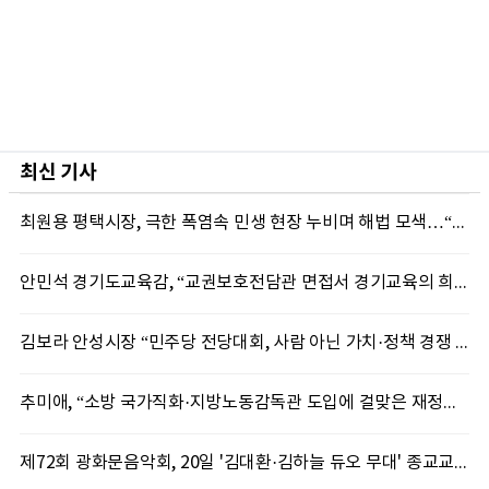
최신 기사
최원용 평택시장, 극한 폭염속 민생 현장 누비며 해법 모색…“현장에 답 있다”
안민석 경기도교육감, “교권보호전담관 면접서 경기교육의 희망 봤다”
김보라 안성시장 “민주당 전당대회, 사람 아닌 가치·정책 경쟁 돼야”
추미애, “소방 국가직화·지방노동감독관 도입에 걸맞은 재정체계 완성해야”
제72회 광화문음악회, 20일 '김대환·김하늘 듀오 무대' 종교교회서 무료 개최