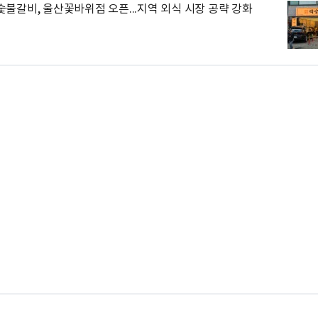
불갈비, 울산꽃바위점 오픈...지역 외식 시장 공략 강화