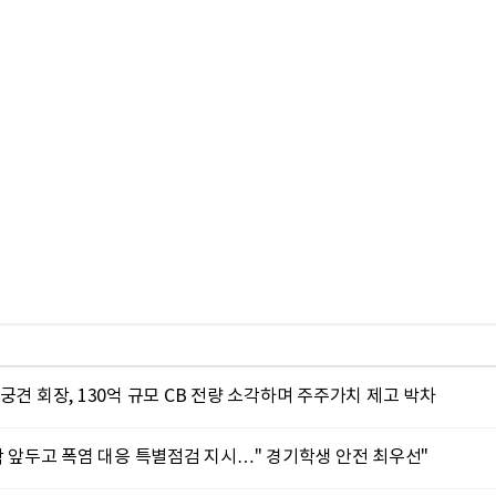
궁견 회장, 130억 규모 CB 전량 소각하며 주주가치 제고 박차
학 앞두고 폭염 대응 특별점검 지시…" 경기학생 안전 최우선"