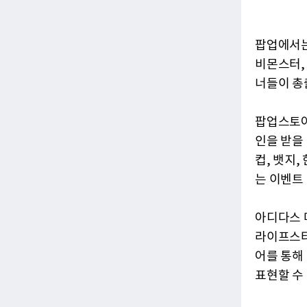
팝업에서는
비몬스터,
너들이 총
팝업스토어
인을 받을 
컵, 뱃지,
는 이벤트
아디다스 
라이프스타
어를 통해
표현할 수