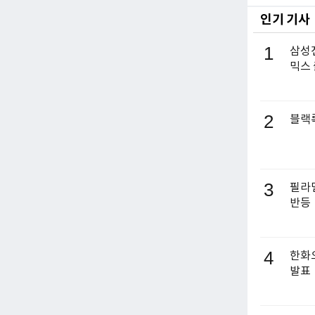
인기 기사
1
삼성전
믹스
2
블랙록
3
필라델
반등
4
한화오
발표