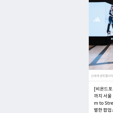
신세계 센트럴시티
[비욘드포
까지 서울 
m to S
별한 팝업