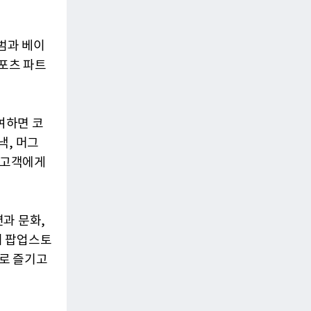
범과 베이
스포츠 파트
여하면 코
낵, 머그
매 고객에게
과 문화,
티 팝업스토
로 즐기고