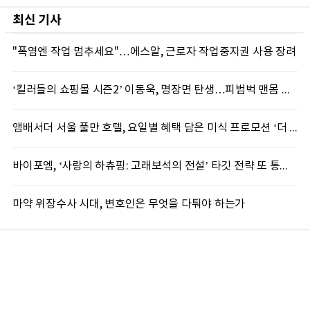
최신 기사
"폭염엔 작업 멈추세요"…에스알, 근로자 작업중지권 사용 장려
‘킬러들의 쇼핑몰 시즌2’ 이동욱, 명장면 탄생…피범벅 맨몸 액션 ‘감탄’
앰배서더 서울 풀만 호텔, 요일별 혜택 담은 미식 프로모션 ‘더 킹스 : 다이닝 프리빌리지즈’ 선봬
바이포엠, ‘사랑의 하츄핑: 고래보석의 전설’ 타깃 전략 또 통했다
마약 위장수사 시대, 변호인은 무엇을 다퉈야 하는가