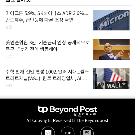
마이크론 5.9%, SK하이닉스 ADR 3.6%↓...
반도체주, 급반등에 따른 조정 국면
증권
美연준위원 3인, 기준금리 인상 공개적으로
촉구..."늦기 전에 행동해야"
금융
수학 천재 신입 연봉 100만달러 시대...월스
트리트저널(WSJ), 퀀트 트레딩업체, AI 기
업들 인재 확보 경쟁
금융
All Copyright Reserved © The Beyondpost