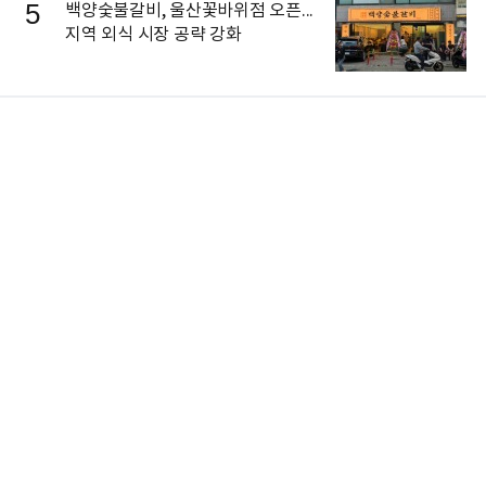
5
백양숯불갈비, 울산꽃바위점 오픈...
지역 외식 시장 공략 강화