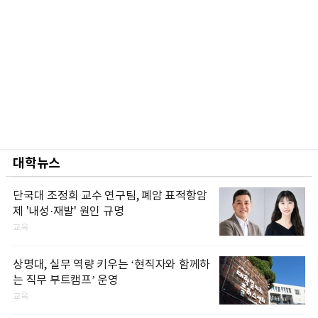
대학뉴스
단국대 조정희 교수 연구팀, 폐암 표적항암
제 '내성·재발' 원인 규명
교육
상명대, 실무 역량 키우는 ‘현직자와 함께하
는 직무 부트캠프’ 운영
교육