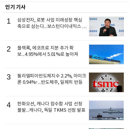
인기 기사
1
삼성전자, 로봇 사업 미래성장 핵심
축으로 삼는다...보스턴다이내믹스 출
신 이동건 부사장, 로보틱스 전략팀장
으로 선임
2
블랙록, 에코프로 지분 추가 확
보...4.95%에서 5.01%로 높아져
3
필라델피아반도체지수 2.2%, 마이크
론 0.94%↑...반도체주, 일제히 반등
4
한화오션, 캐나다 잠수함 사업 선정
불발...캐나다, 독일 TKMS 선정 발표